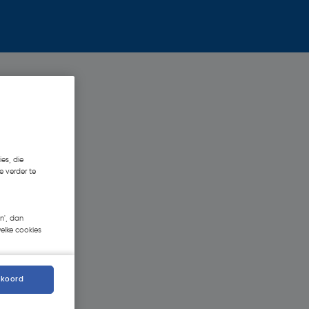
es, die
e verder te
n', dan
welke cookies
kkoord