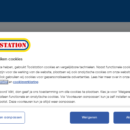
iken cookies
e helpen, gebruikt Toolstation cookies en vergelijkbare technieken. Naast functionele cooki
 zijn voor de werking van de website, plaatsen wij ook analytische cookies om onze websit
Ook gebruiken wij cookies voor gepersonaliseerde advertenties. Lees hier meer over in onze
laring
en
cookieverklaring
.
koord' klikt, dan geef je ons toestemming om alle cookies te plaatsen. Kies je voor 'Weigere
alleen functionele en analytische cookies. Via 'Voorkeuren aanpassen' kun je zelf instellen 
atst. Deze voorkeuren kun je altijd weer aanpassen.
en aanpassen
Weigeren
A
Oops!