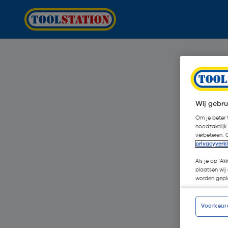
Wij gebru
Om je beter t
noodzakelijk
verbeteren. 
privacyverk
Als je op 'Ak
plaatsen wij 
worden gepla
Voorkeur