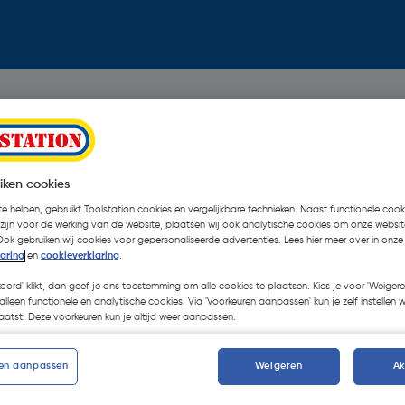
iken cookies
e helpen, gebruikt Toolstation cookies en vergelijkbare technieken. Naast functionele cooki
 zijn voor de werking van de website, plaatsen wij ook analytische cookies om onze websit
Ook gebruiken wij cookies voor gepersonaliseerde advertenties. Lees hier meer over in onze
laring
en
cookieverklaring
.
koord' klikt, dan geef je ons toestemming om alle cookies te plaatsen. Kies je voor 'Weigere
alleen functionele en analytische cookies. Via 'Voorkeuren aanpassen' kun je zelf instellen 
atst. Deze voorkeuren kun je altijd weer aanpassen.
en aanpassen
Weigeren
A
Oops!