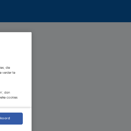
es, die
e verder te
n', dan
welke cookies
kkoord