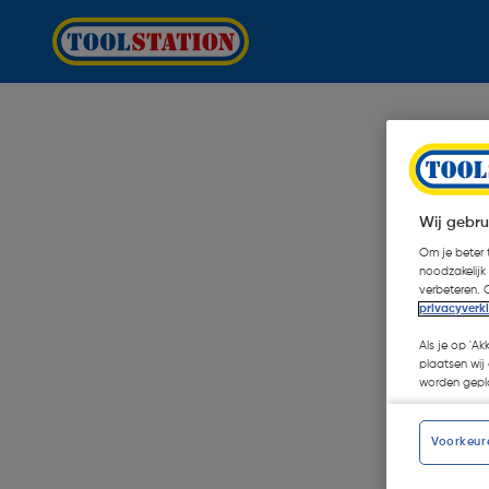
Wij gebru
Om je beter t
noodzakelijk
verbeteren. 
privacyverk
Als je op 'Ak
plaatsen wij 
worden gepla
Voorkeur