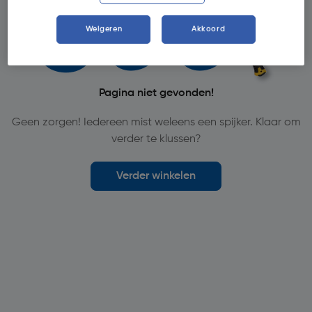
Weigeren
Akkoord
Pagina niet gevonden!
Geen zorgen! Iedereen mist weleens een spijker. Klaar om
verder te klussen?
Verder winkelen