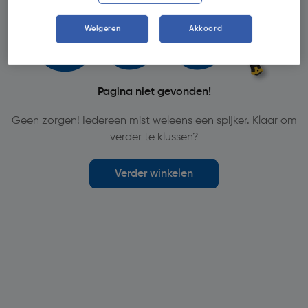
Weigeren
Akkoord
Pagina niet gevonden!
Geen zorgen! Iedereen mist weleens een spijker. Klaar om
verder te klussen?
Verder winkelen