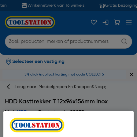
ten
Winkelnetwerk van 16 winkels
Gratis bezorging
Selecteer een vestiging
5% click & collect korting met code COLLECT5
Terug naar
Meubelgrepen En Knoppen&nbsp;
HDD Kasttrekker T 12x96x156mm inox
Merk
HDD pro
Productcode: 80073