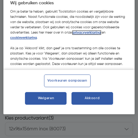
Wij gebruiken cookies
Om je beter te helpen, gebruikt Toolstation cookies en vergelijkbare
technieken. Naast functionele cookies, die noodzakelijk zijn voor de werking
van de website, plaatsen wij ook analytische cookies om onze website
verder te verbeteren. Ook gebruiken wij cookies voor gepersonaliseerde
advertenties. Lees hier meer over in onze
privacyverklaring
en
cookieverklaring
.
Als je op 'Akkoord' klikt, dan geef je ons toestemming om alle cookies te
plaatsen. Kies je voor 'Weigeren', dan plaatsen wij alleen functionele en
analytische cookies. Via 'Voorkeuren aanpassen' kun je zelf instellen welke
cookies worden geplaatst. Deze voorkeuren kun je altijd weer aanpassen.
Voorkeuren aanpassen
€ 7,45
| Excl. btw € 6,16
Weigeren
Akkoord
Kies productvariant
(3)