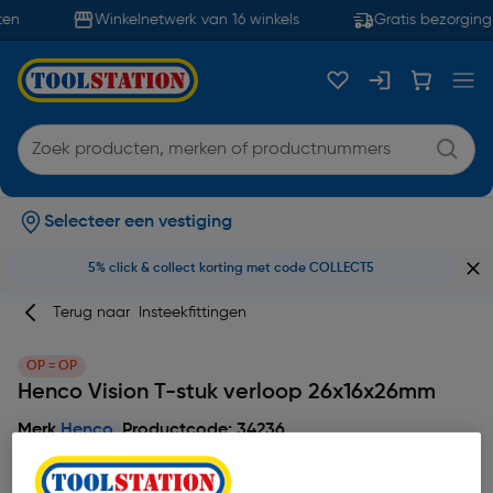
en
Winkelnetwerk van 16 winkels
Gratis bezorging 
Selecteer een vestiging
5% click & collect korting met code COLLECT5
Terug naar
Insteekfittingen
OP = OP
Henco Vision T-stuk verloop 26x16x26mm
Merk
Henco
Productcode: 34236