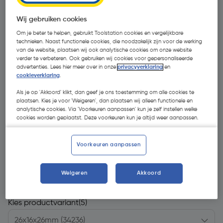
Wij gebruiken cookies
Om je beter te helpen, gebruikt Toolstation cookies en vergelijkbare
technieken. Naast functionele cookies, die noodzakelijk zijn voor de werking
van de website, plaatsen wij ook analytische cookies om onze website
verder te verbeteren. Ook gebruiken wij cookies voor gepersonaliseerde
advertenties. Lees hier meer over in onze
privacyverklaring
en
cookieverklaring
.
Als je op 'Akkoord' klikt, dan geef je ons toestemming om alle cookies te
plaatsen. Kies je voor 'Weigeren', dan plaatsen wij alleen functionele en
analytische cookies. Via 'Voorkeuren aanpassen' kun je zelf instellen welke
cookies worden geplaatst. Deze voorkeuren kun je altijd weer aanpassen.
Voorkeuren aanpassen
€ 10,31
| Excl. btw € 8,52
Weigeren
Akkoord
Kies productvariant
(5)