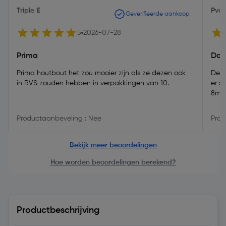
Triple E
Pvd
Geverifieerde aankoop
5
2026-07-28
Prima
Doe
Prima houtbout het zou mooier zijn als ze dezen ook
Deze
in RVS zouden hebben in verpakkingen van 10.
er s
8mm.
Productaanbeveling : Nee
Prod
Bekijk meer beoordelingen
Hoe worden beoordelingen berekend?
Productbeschrijving