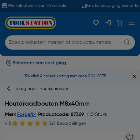
Winkelnetwerk van 16 winkels
Gratis bezorging vanaf €50
Selecteer een vestiging
5% click & collect korting met code COLLECT5
Terug naar
Houtschroeven
Houtdraadbouten M8x40mm
Merk
Forgefix
Productcode: 87369
| 10 Stuks
4.5
327 Beoordelingen