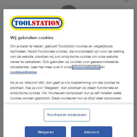
Wij gebruiken cookies
Om je beter te helpen, gebruikt Toolstation cookies en vergelijkbare
technieken. Naast functionele cookies, die noodzakelijk zijn voor de werking
van de website, plaatsen wij ook analytische cookies om onze website
verder te verbeteren. Ook gebruiken wij cookies voor gepersonaliseerde
advertenties. Lees hier meer over in onze
privacyverklaring
en
cookieverklaring
.
Als je op 'Akkoord' klikt, dan geef je ons toestemming om alle cookies te
plaatsen. Kies je voor 'Weigeren', dan plaatsen wij alleen functionele en
analytische cookies. Via 'Voorkeuren aanpassen' kun je zelf instellen welke
€ 1,92
| Excl. btw € 1,59
cookies worden geplaatst. Deze voorkeuren kun je altijd weer aanpassen.
Voorkeuren aanpassen
Kies productvariant
(27)
Weigeren
Akkoord