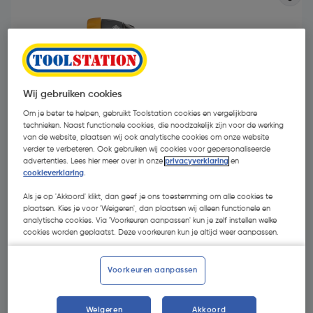
Wij gebruiken cookies
Om je beter te helpen, gebruikt Toolstation cookies en vergelijkbare
technieken. Naast functionele cookies, die noodzakelijk zijn voor de werking
van de website, plaatsen wij ook analytische cookies om onze website
verder te verbeteren. Ook gebruiken wij cookies voor gepersonaliseerde
advertenties. Lees hier meer over in onze
privacyverklaring
en
cookieverklaring
.
Als je op 'Akkoord' klikt, dan geef je ons toestemming om alle cookies te
plaatsen. Kies je voor 'Weigeren', dan plaatsen wij alleen functionele en
€ 30,76
analytische cookies. Via 'Voorkeuren aanpassen' kun je zelf instellen welke
| Excl. btw € 25,42
cookies worden geplaatst. Deze voorkeuren kun je altijd weer aanpassen.
Voorkeuren aanpassen
Selecteer winkel - Bekijk voorraadniveaus en haal binnen 10
minuten op
Selecteer vestiging
Weigeren
Akkoord