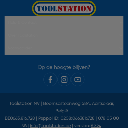
Hulp & Contact
Over Toolstation
Voorwaarden
Op de hoogte blijven?
Toolstation NV | Boomsesteenweg 58A, Aartselaar,
België
BE0663.816.728 | Peppol ID: 0208:0663816728 | 078 05 00
96 |
info@toolstation.be
| version:
5.2.24