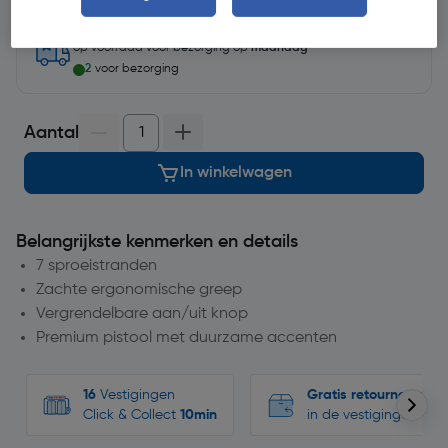
op voorraad
voor bezorging op
maandag
2
voor bezorging
Aantal
In winkelwagen
Belangrijkste kenmerken en details
7 sproeistranden
Zachte ergonomische greep
Vergrendelbare aan/uit knop
Premium pistool met duurzame accenten
16
Vestigingen
Gratis retourneren
Click & Collect
10min
in de vestigingen