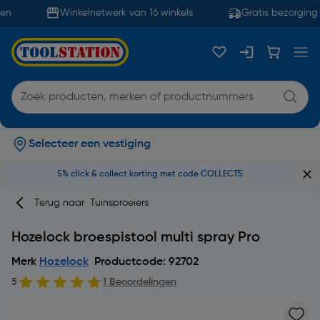
n
Winkelnetwerk van 16 winkels
Gratis bezorging 
Selecteer een vestiging
5% click & collect korting met code COLLECT5
Terug naar
Tuinsproeiers
Hozelock broespistool multi spray Pro
Merk
Hozelock
Productcode: 92702
5
1 Beoordelingen