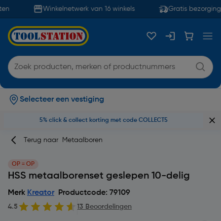
en
Winkelnetwerk van 16 winkels
Gratis bezorging 
Selecteer een vestiging
5% click & collect korting met code COLLECT5
Terug naar
Metaalboren
OP = OP
HSS metaalborenset geslepen 10-delig
Merk
Kreator
Productcode: 79109
4.5
13 Beoordelingen