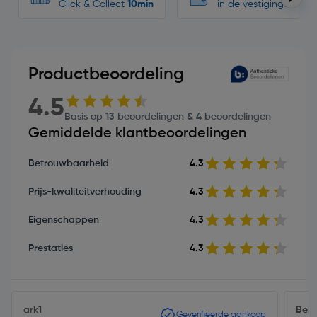
Click & Collect
10min
in de vestigingen
Productbeoordeling
4.5
Basis op 13 beoordelingen & 4 beoordelingen
Gemiddelde klantbeoordelingen
Betrouwbaarheid
4.3
Prijs-kwaliteitverhouding
4.3
Eigenschappen
4.3
Prestaties
4.3
ark1
Bert
Geverifieerde aankoop