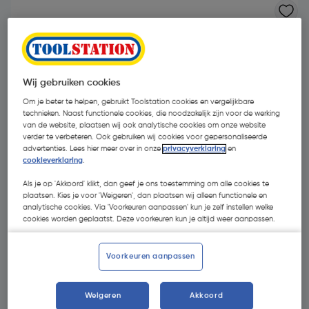
Wij gebruiken cookies
Om je beter te helpen, gebruikt Toolstation cookies en vergelijkbare
technieken. Naast functionele cookies, die noodzakelijk zijn voor de werking
van de website, plaatsen wij ook analytische cookies om onze website
verder te verbeteren. Ook gebruiken wij cookies voor gepersonaliseerde
advertenties. Lees hier meer over in onze
privacyverklaring
en
cookieverklaring
.
Als je op 'Akkoord' klikt, dan geef je ons toestemming om alle cookies te
plaatsen. Kies je voor 'Weigeren', dan plaatsen wij alleen functionele en
analytische cookies. Via 'Voorkeuren aanpassen' kun je zelf instellen welke
cookies worden geplaatst. Deze voorkeuren kun je altijd weer aanpassen.
€ 5,81
| Excl. btw € 4,80
Voorkeuren aanpassen
Selecteer winkel - Bekijk voorraadniveaus en haal binnen 10
Weigeren
Akkoord
minuten op