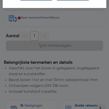
Selecteer vestiging
Geen voorraad beschikbaar
Aantal
In winkelwagen
Belangrijkste kenmerken en details
Geschikt voor het boren in gelegeerd, ongelegeerd
staal en kunststoffen
Bevat boren 1 tot en met 10mm oplopend per 1mm
Ontworpen volgens DIN 338 norm
Inclusief kunststof cassette
16
Vestigingen
Gratis retourneren