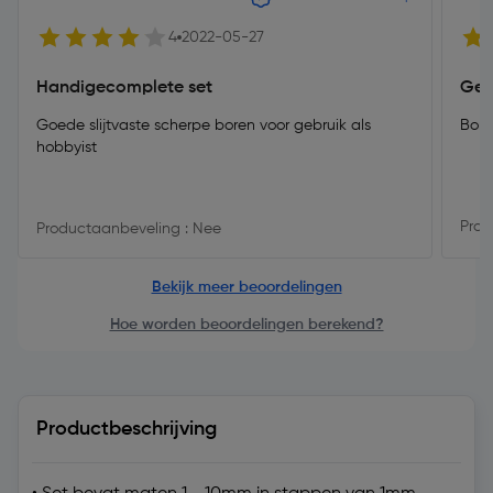
4
2022-05-27
Handigecomplete set
Gem
Goede slijtvaste scherpe boren voor gebruik als
Bore
hobbyist
Prod
Productaanbeveling : Nee
Bekijk meer beoordelingen
Hoe worden beoordelingen berekend?
Productbeschrijving