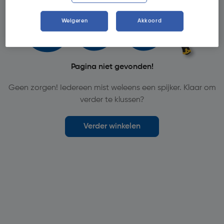
Weigeren
Akkoord
Pagina niet gevonden!
Geen zorgen! Iedereen mist weleens een spijker. Klaar om
verder te klussen?
Verder winkelen