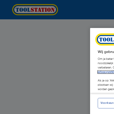
Wij gebru
Om je beter t
noodzakelijk
verbeteren. 
privacyverk
Als je op 'Ak
plaatsen wij 
worden gepla
Voorkeur