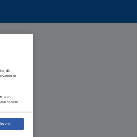
es, die
e verder te
n', dan
welke cookies
kkoord