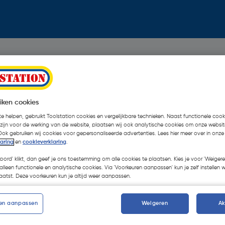
iken cookies
e helpen, gebruikt Toolstation cookies en vergelijkbare technieken. Naast functionele cooki
 zijn voor de werking van de website, plaatsen wij ook analytische cookies om onze websit
Ook gebruiken wij cookies voor gepersonaliseerde advertenties. Lees hier meer over in onze
laring
en
cookieverklaring
.
koord' klikt, dan geef je ons toestemming om alle cookies te plaatsen. Kies je voor 'Weigere
alleen functionele en analytische cookies. Via 'Voorkeuren aanpassen' kun je zelf instellen 
atst. Deze voorkeuren kun je altijd weer aanpassen.
en aanpassen
Weigeren
A
Oops!