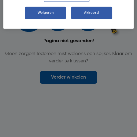
Weigeren
Akkoord
Pagina niet gevonden!
Geen zorgen! Iedereen mist weleens een spijker. Klaar om
verder te klussen?
Verder winkelen