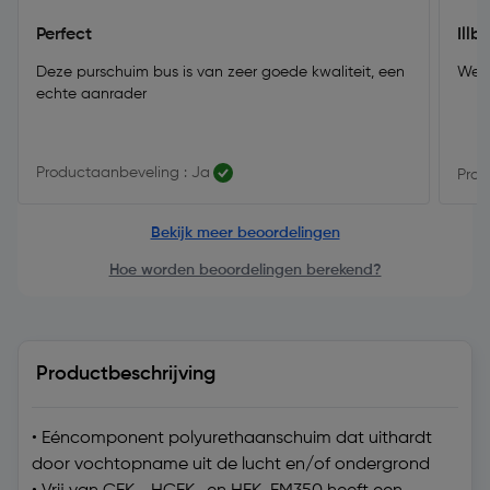
Perfect
Illb
Deze purschuim bus is van zeer goede kwaliteit, een
Werk
echte aanrader
Productaanbeveling : Ja
Prod
Bekijk meer beoordelingen
Hoe worden beoordelingen berekend?
Productbeschrijving
• Eéncomponent polyurethaanschuim dat uithardt
door vochtopname uit de lucht en/of ondergrond