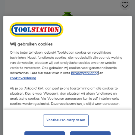
Wij gebruiken cookies
Om je beter te helpen, gebruikt Toolstation cookies en vergelijkbare
technieken. Naast functionele cookies, die noodzakelijk zijn voor de werking
van de website, plaatsen wij ook analytische cookies om onze website
verder te verbeteren. Ook gebruiken wij cookies voor gepersonaliseerde
advertenties. Lees hier meer over in onze
privacyverklaring
en
cookieverklaring
.
Als je op 'Akkoord' klikt, dan geef je ons toestemming om alle cookies te
plaatsen. Kies je voor 'Weigeren', dan plaatsen wij alleen functionele en
analytische cookies. Via 'Voorkeuren aanpassen' kun je zelf instellen welke
€ 9,59
cookies worden geplaatst. Deze voorkeuren kun je altijd weer aanpassen.
| Excl. btw € 7,93
€ 10,90/L
Voorkeuren aanpassen
Selecteer winkel - Bekijk voorraadniveaus en haal binnen 10
minuten op