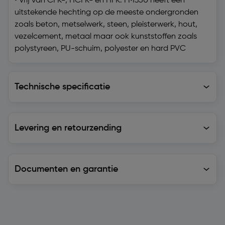
• Vrij van CFK-, HCFK- en HFK. FM350 heeft een
uitstekende hechting op de meeste ondergronden
zoals beton, metselwerk, steen, pleisterwerk, hout,
vezelcement, metaal maar ook kunststoffen zoals
polystyreen, PU-schuim, polyester en hard PVC
Technische specificatie
Technische specificatie
Levering en retourzending
Levering en retourzending
Documenten en garantie
Soortgelijke artikelen