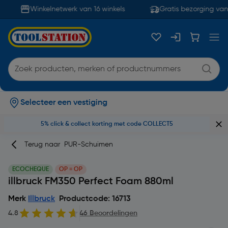
Winkelnetwerk van 16 winkels
Gratis bezorging van
Selecteer een vestiging
5% click & collect korting met code COLLECT5
Terug naar
PUR-Schuimen
ECOCHEQUE
OP = OP
illbruck FM350 Perfect Foam 880ml
Merk
Illbruck
Productcode: 16713
4.8
46 Beoordelingen