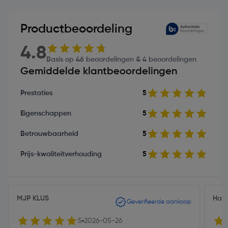
Productbeoordeling
4.8
Basis op 46 beoordelingen & 4 beoordelingen
Gemiddelde klantbeoordelingen
Prestaties
5
Eigenschappen
5
Betrouwbaarheid
5
Prijs-kwaliteitverhouding
5
MJP KLUS
Han
Geverifieerde aankoop
5
2026-05-26