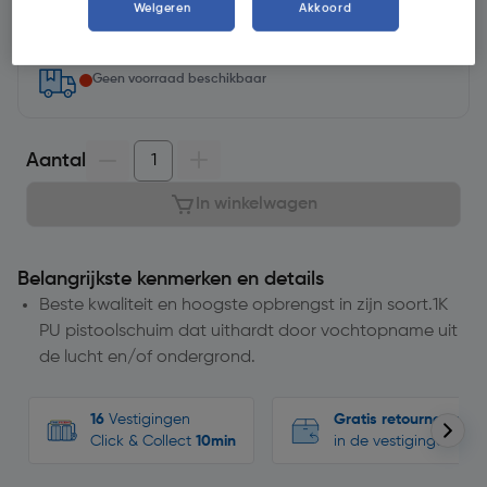
Weigeren
Akkoord
Selecteer vestiging
Geen voorraad beschikbaar
Aantal
In winkelwagen
Belangrijkste kenmerken en details
Beste kwaliteit en hoogste opbrengst in zijn soort.1K
PU pistoolschuim dat uithardt door vochtopname uit
de lucht en/of ondergrond.
16
Vestigingen
Gratis retourneren
Click & Collect
10min
in de vestigingen