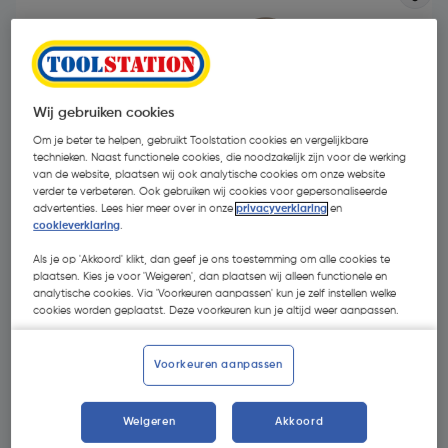
Wij gebruiken cookies
Om je beter te helpen, gebruikt Toolstation cookies en vergelijkbare
technieken. Naast functionele cookies, die noodzakelijk zijn voor de werking
van de website, plaatsen wij ook analytische cookies om onze website
verder te verbeteren. Ook gebruiken wij cookies voor gepersonaliseerde
advertenties. Lees hier meer over in onze
privacyverklaring
en
cookieverklaring
.
Als je op 'Akkoord' klikt, dan geef je ons toestemming om alle cookies te
plaatsen. Kies je voor 'Weigeren', dan plaatsen wij alleen functionele en
analytische cookies. Via 'Voorkeuren aanpassen' kun je zelf instellen welke
cookies worden geplaatst. Deze voorkeuren kun je altijd weer aanpassen.
€ 21,18
| Excl. btw € 17,50
Voorkeuren aanpassen
Selecteer winkel - Bekijk voorraadniveaus en haal binnen 10
minuten op
Weigeren
Akkoord
Selecteer vestiging