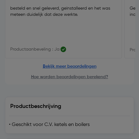
besteld en snel geleverd, geïnstalleerd en het was
Gewe
meteen duidelijk dat deze werkte.
inco
Productaanbeveling : Ja
Prod
Bekijk meer beoordelingen
Hoe worden beoordelingen berekend?
Productbeschrijving
• Geschikt voor C.V. ketels en boilers