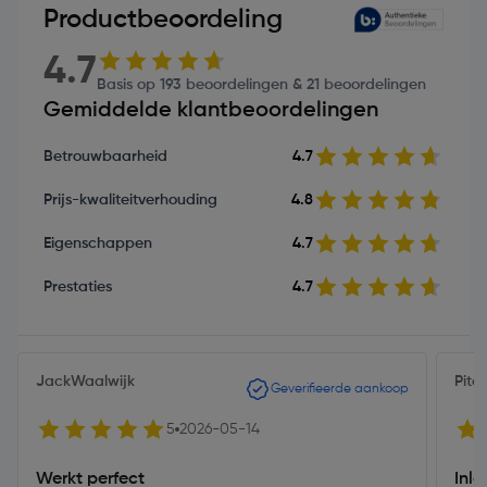
Productbeoordeling
4.7
Basis op 193 beoordelingen & 21 beoordelingen
Gemiddelde klantbeoordelingen
Betrouwbaarheid
4.7
Prijs-kwaliteitverhouding
4.8
Eigenschappen
4.7
Prestaties
4.7
JackWaalwijk
Pitc
Geverifieerde aankoop
5
2026-05-14
Werkt perfect
Inl