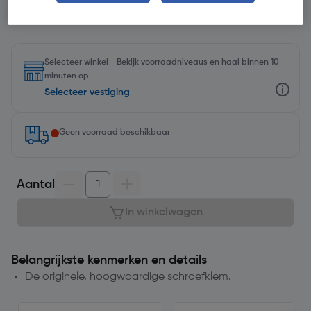
Selecteer winkel - Bekijk voorraadniveaus en haal binnen 10
minuten op
Selecteer vestiging
Geen voorraad beschikbaar
Aantal
In winkelwagen
Belangrijkste kenmerken en details
De originele, hoogwaardige schroefklem.