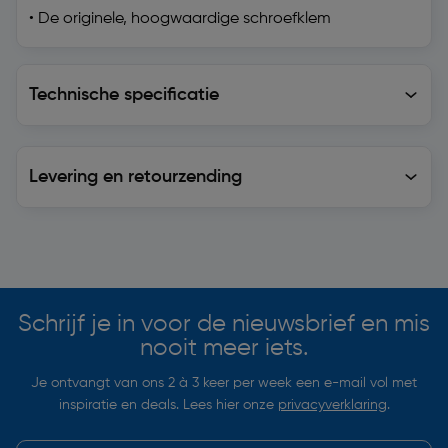
• De originele, hoogwaardige schroefklem
Technische specificatie
Technische specificatie
Levering en retourzending
Levering en retourzending
Soortgelijke artikelen
Schrijf je in voor de nieuwsbrief en mis
nooit meer iets.
Je ontvangt van ons 2 à 3 keer per week een e-mail vol met
inspiratie en deals. Lees hier onze
privacyverklaring
.