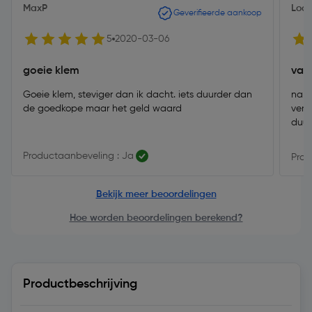
MaxP
Lod
Geverifieerde aankoop
5
2020-03-06
goeie klem
val
Goeie klem, steviger dan ik dacht. iets duurder dan
na h
de goedkope maar het geld waard
verb
duur
Productaanbeveling : Ja
Prod
Bekijk meer beoordelingen
Hoe worden beoordelingen berekend?
Productbeschrijving