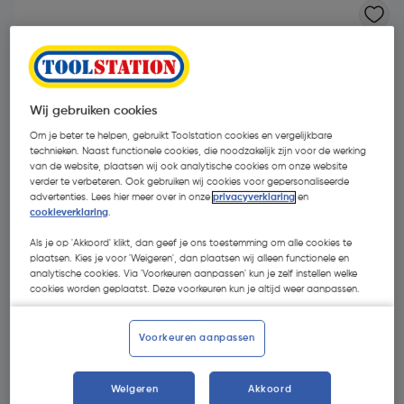
Wij gebruiken cookies
Om je beter te helpen, gebruikt Toolstation cookies en vergelijkbare
technieken. Naast functionele cookies, die noodzakelijk zijn voor de werking
van de website, plaatsen wij ook analytische cookies om onze website
verder te verbeteren. Ook gebruiken wij cookies voor gepersonaliseerde
advertenties. Lees hier meer over in onze
privacyverklaring
en
cookieverklaring
.
Als je op 'Akkoord' klikt, dan geef je ons toestemming om alle cookies te
plaatsen. Kies je voor 'Weigeren', dan plaatsen wij alleen functionele en
analytische cookies. Via 'Voorkeuren aanpassen' kun je zelf instellen welke
cookies worden geplaatst. Deze voorkeuren kun je altijd weer aanpassen.
€ 7,04
| Excl. btw € 5,82
Voorkeuren aanpassen
Kies productvariant
(1)
Weigeren
Akkoord