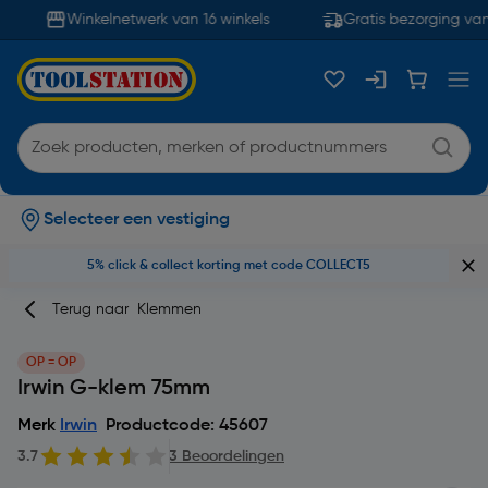
Winkelnetwerk van 16 winkels
Gratis bezorging van
Selecteer een vestiging
5% click & collect korting met code COLLECT5
Terug naar
Klemmen
OP = OP
Irwin G-klem 75mm
Merk
Irwin
Productcode: 45607
3.7
3 Beoordelingen