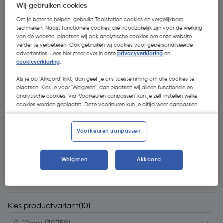
Wij gebruiken cookies
Om je beter te helpen, gebruikt Toolstation cookies en vergelijkbare
technieken. Naast functionele cookies, die noodzakelijk zijn voor de werking
van de website, plaatsen wij ook analytische cookies om onze website
verder te verbeteren. Ook gebruiken wij cookies voor gepersonaliseerde
advertenties. Lees hier meer over in onze
privacyverklaring
en
cookieverklaring
.
Als je op 'Akkoord' klikt, dan geef je ons toestemming om alle cookies te
- 61 %
plaatsen. Kies je voor 'Weigeren', dan plaatsen wij alleen functionele en
analytische cookies. Via 'Voorkeuren aanpassen' kun je zelf instellen welke
cookies worden geplaatst. Deze voorkeuren kun je altijd weer aanpassen.
Voorkeuren aanpassen
€ 1,65
Weigeren
Akkoord
€ 0,65
| Excl. btw € 0,54
Kies productvariant
(10)