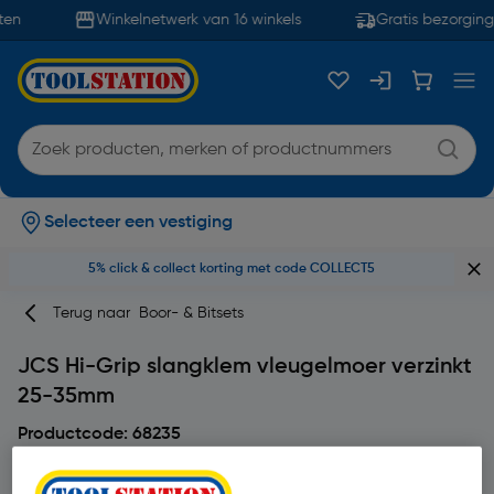
en
Winkelnetwerk van 16 winkels
Gratis bezorging
Selecteer een vestiging
5% click & collect korting met code COLLECT5
Terug naar
Boor- & Bitsets
JCS Hi-Grip slangklem vleugelmoer verzinkt
25-35mm
Productcode: 68235
3.7
3 Beoordelingen