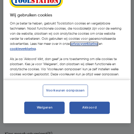
Wij gebruiken cookies
Om je beter te helpen, gebruikt Toolstation cookies en vergelijkbare
technieken. Naast functionele cookies, die noodzakelijk zijn voor de werking
van de website, plaatsen wij ook analytische cookies om onze website
verder te verbeteren. Ook gebruiken wij cookies voor gepersonaliseerde
advertenties. Lees hier meer over in onze
privacyverklaring
en
cookieverklaring
.
- 58 %
Als je op 'Akkoord' klikt, dan geef je ons toestemming om alle cookies te
plaatsen. Kies je voor 'Weigeren', dan plaatsen wij alleen functionele en
analytische cookies. Via 'Voorkeuren aanpassen' kun je zelf instellen welke
cookies worden geplaatst. Deze voorkeuren kun je altijd weer aanpassen.
Voorkeuren aanpassen
€ 3,35
Weigeren
Akkoord
€ 1,42
| Excl. btw € 1,17