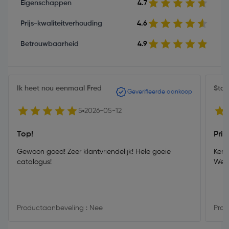
Eigenschappen
4.7
Prijs-kwaliteitverhouding
4.6
Betrouwbaarheid
4.9
Ik heet nou eenmaal Fred
Sto
Geverifieerde aankoop
5
2026-05-12
Top!
Pri
Gewoon goed! Zeer klantvriendelijk! Hele goeie
Kers
catalogus!
Werk
Productaanbeveling : Nee
Prod