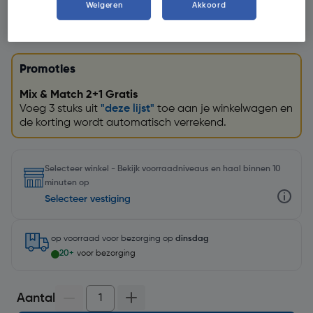
Weigeren
Akkoord
Promoties
Mix & Match 2+1 Gratis
Voeg 3 stuks uit
"deze lijst"
toe aan je winkelwagen en
de korting wordt automatisch verrekend.
Selecteer winkel - Bekijk voorraadniveaus en haal binnen 10
minuten op
Selecteer vestiging
op voorraad
voor bezorging op
dinsdag
20+
voor bezorging
Aantal