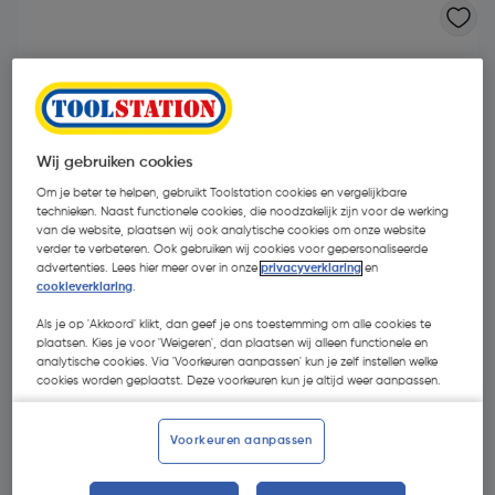
Wij gebruiken cookies
Om je beter te helpen, gebruikt Toolstation cookies en vergelijkbare
technieken. Naast functionele cookies, die noodzakelijk zijn voor de werking
- 56 %
van de website, plaatsen wij ook analytische cookies om onze website
verder te verbeteren. Ook gebruiken wij cookies voor gepersonaliseerde
advertenties. Lees hier meer over in onze
privacyverklaring
en
cookieverklaring
.
Als je op 'Akkoord' klikt, dan geef je ons toestemming om alle cookies te
plaatsen. Kies je voor 'Weigeren', dan plaatsen wij alleen functionele en
analytische cookies. Via 'Voorkeuren aanpassen' kun je zelf instellen welke
€ 2,09
cookies worden geplaatst. Deze voorkeuren kun je altijd weer aanpassen.
€ 0,93
| Excl. btw € 0,77
Voorkeuren aanpassen
Kies productvariant
(6)