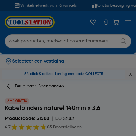
Winkelnetwerk van 16 winkels
Gratis bezorging van
Selecteer een vestiging
5% click & collect korting met code COLLECT5
Terug naar
Spanbanden
2 + 1 GRATIS
Kabelbinders naturel 140mm x 3,6
Productcode: 51588
| 100 Stuks
4.7
85 Beoordelingen