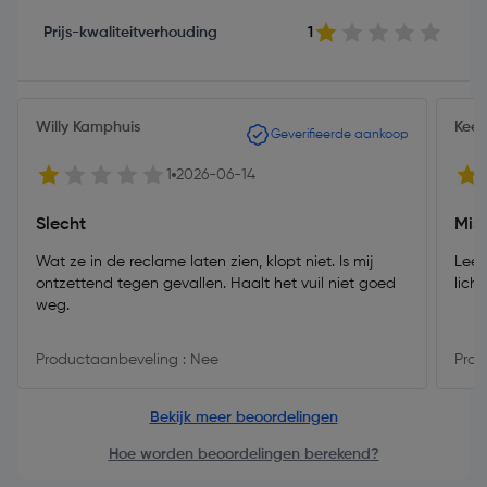
Prijs-kwaliteitverhouding
1
Willy Kamphuis
Kee
Geverifieerde aankoop
1
2026-06-14
Slecht
Mis
Wat ze in de reclame laten zien, klopt niet. Is mij
Leek
ontzettend tegen gevallen. Haalt het vuil niet goed
licht
weg.
Productaanbeveling : Nee
Prod
Bekijk meer beoordelingen
Hoe worden beoordelingen berekend?