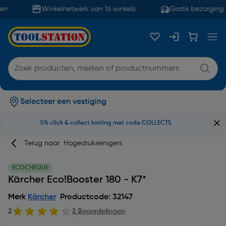
n
Winkelnetwerk van 16 winkels
Gratis bezorging 
Selecteer een vestiging
5% click & collect korting met code COLLECT5
Terug naar
Hogedrukreinigers
ECOCHEQUE
Kärcher Eco!Booster 180 - K7*
Merk
Kärcher
Productcode: 32147
2
2 Beoordelingen