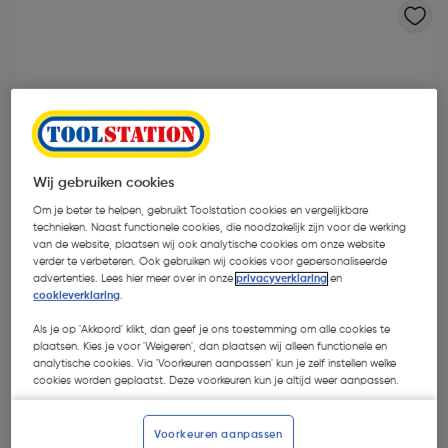
Wij gebruiken cookies
Om je beter te helpen, gebruikt Toolstation cookies en vergelijkbare
technieken. Naast functionele cookies, die noodzakelijk zijn voor de werking
van de website, plaatsen wij ook analytische cookies om onze website
verder te verbeteren. Ook gebruiken wij cookies voor gepersonaliseerde
advertenties. Lees hier meer over in onze
privacyverklaring
en
cookieverklaring
.
Als je op 'Akkoord' klikt, dan geef je ons toestemming om alle cookies te
€ 50,48
| Excl. btw € 41,72
plaatsen. Kies je voor 'Weigeren', dan plaatsen wij alleen functionele en
analytische cookies. Via 'Voorkeuren aanpassen' kun je zelf instellen welke
cookies worden geplaatst. Deze voorkeuren kun je altijd weer aanpassen.
Kies productvariant
(2)
Voorkeuren aanpassen