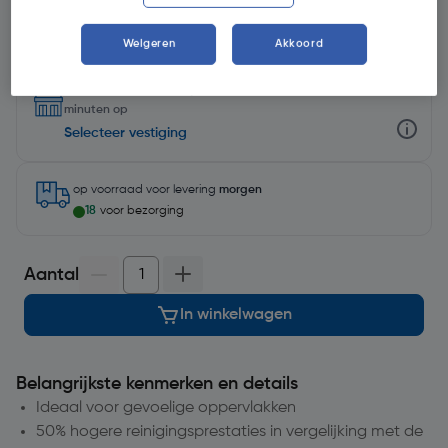
Weigeren
Akkoord
Selecteer winkel - Bekijk voorraadniveaus en haal binnen 10
minuten op
Selecteer vestiging
op voorraad
voor levering
morgen
18
voor bezorging
Aantal
In winkelwagen
Belangrijkste kenmerken en details
Ideaal voor gevoelige oppervlakken
50% hogere reinigingsprestaties in vergelijking met de