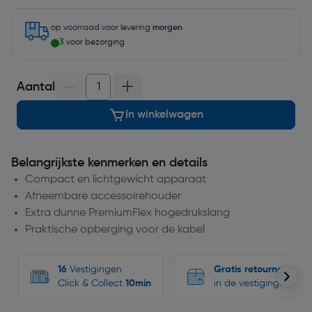
op voorraad
voor levering
morgen
3
voor bezorging
Aantal
In winkelwagen
Belangrijkste kenmerken en details
Compact en lichtgewicht apparaat
Afneembare accessoirehouder
Extra dunne PremiumFlex hogedrukslang
Praktische opberging voor de kabel
16
Vestigingen
Gratis retourneren
Click & Collect
10min
in de vestigingen