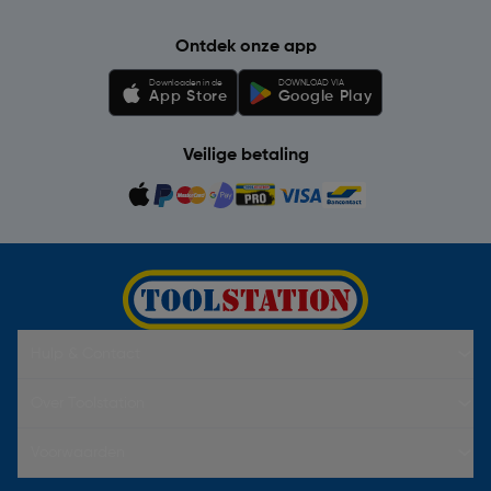
Ontdek onze app
Downloaden in de
DOWNLOAD VIA
App Store
Google Play
Veilige betaling
Hulp & Contact
Over Toolstation
Voorwaarden