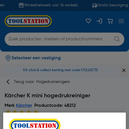
en
Winkelnetwerk van 16 winkels
Gratis bezorging 
Selecteer een vestiging
5% click & collect korting met code COLLECT5
Terug naar
Hogedrukreinigers
Kärcher K mini hogedrukreiniger
Merk
Kärcher
Productcode: 48212