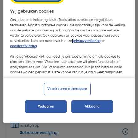
Wij gebruiken cookies
Om je beter te helpen, gebruikt Toolstation cookies en vergelijkbare
technieken. Naast functionele cookies, die noodzakelijk zijn voor de werking
van de website, plaatsen wij ook analytische cookies om onze website
verder te verbeteren. Ook gebruiken wij cookies voor gepersonaliseerde
advertenties. Lees hier meer over in onze
privacyverklaring
en
cookieverklaring
.
Als je op 'Akkoord' klikt, dan geef je ons toestemming om alle cookies te
plaatsen. Kies je voor 'Weigeren', dan plaatsen wij alleen functionele en
analytische cookies. Via 'Voorkeuren aanpassen' kun je zelf instellen welke
cookies worden geplaatst. Deze voorkeuren kun je altijd weer aanpassen.
Voorkeuren aanpassen
€ 134,04
| Excl. btw € 110,78
Weigeren
Akkoord
Selecteer winkel - Bekijk voorraadniveaus en haal binnen 10
minuten op
Selecteer vestiging