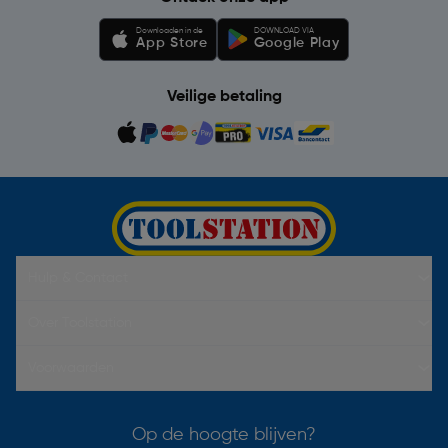
Downloaden in de
DOWNLOAD VIA
App Store
Google Play
Veilige betaling
Hulp & Contact
Over Toolstation
Voorwaarden
Op de hoogte blijven?