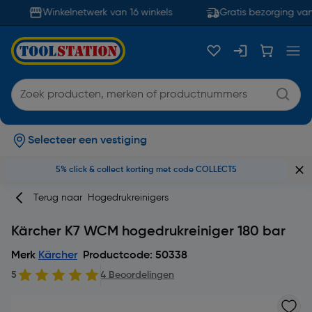
Winkelnetwerk van 16 winkels
Gratis bezorging vana
Selecteer een vestiging
5% click & collect korting met code COLLECT5
Terug naar
Hogedrukreinigers
Kärcher K7 WCM hogedrukreiniger 180 bar
Merk
Kärcher
Productcode: 50338
5
4 Beoordelingen