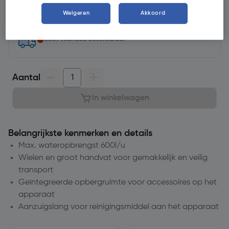
Selecteer vestiging
Weigeren
Akkoord
Geen voorraad beschikbaar
Aantal
In winkelwagen
Belangrijkste kenmerken en details
Max. wateropbrengst 600l/u
Wielen en groot handvat voor gemakkelijk en veilig
transport
Geïntegreerde opbergruimte voor accessoires op het
apparaat
Aanzuigslang voor reinigingsmiddel aan het apparaat