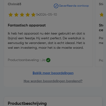
Chrimi65
Stic
Geverifieerde aankoop
5
2024-05-10
Fantastisch apparaat
Ste
cen
Ik heb het apparaat nu één keer gebruikt en dat is
(bijna) een feestje. Hij werkt perfect. De werkdruk is
Prim
eenvoudig te veranderen, dat is echt ideaal. Het is
mede
wel een investering, maar het is de moeite waard.
Productaanbeveling : Ja
Prod
Bekijk meer beoordelingen
Hoe worden beoordelingen berekend?
Productbeschrijving