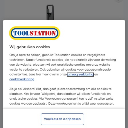
Wij gebruiken cookies
Om je beter te helpen, gebruikt Toolstation cookies en vergelijkbare
technieken. Naast functionele cookies, die noodzakelijk zijn voor de werking
van de website, plaatsen wij ook analytische cookies om onze website
verder te verbeteren. Ook gebruiken wij cookies voor gepersonaliseerde
advertenties. Lees hier meer over in onze
privacyverklaring
en
cookieverklaring
.
Als je op 'Akkoord' klikt, dan geef je ons toestemming om alle cookies te
€ 437,57
| Excl. btw € 361,63
plaatsen. Kies je voor 'Weigeren', dan plaatsen wij alleen functionele en
analytische cookies. Via 'Voorkeuren aanpassen' kun je zelf instellen welke
Recupelbijdrage inbegrepen
cookies worden geplaatst. Deze voorkeuren kun je altijd weer aanpassen.
Voorkeuren aanpassen
Selecteer winkel - Bekijk voorraadniveaus en haal binnen 10
minuten op