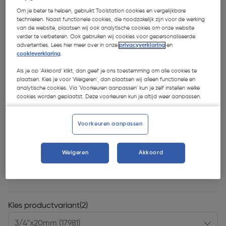
Om je beter te helpen, gebruikt Toolstation cookies en vergelijkbare
technieken. Naast functionele cookies, die noodzakelijk zijn voor de werking
van de website, plaatsen wij ook analytische cookies om onze website
verder te verbeteren. Ook gebruiken wij cookies voor gepersonaliseerde
advertenties. Lees hier meer over in onze
privacyverklaring
en
cookieverklaring
.
Als je op 'Akkoord' klikt, dan geef je ons toestemming om alle cookies te
plaatsen. Kies je voor 'Weigeren', dan plaatsen wij alleen functionele en
analytische cookies. Via 'Voorkeuren aanpassen' kun je zelf instellen welke
cookies worden geplaatst. Deze voorkeuren kun je altijd weer aanpassen.
Voorkeuren aanpassen
Weigeren
Akkoord
€ 5,64
| Excl. btw € 4,66
Kies productvariant
(2)