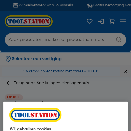
Winkelnetwerk van 16 winkels
Gratis bezorging van
Selecteer een vestiging
5% click & collect korting met code COLLECT5
Terug naar
Knelfittingen Meerlagenbuis
OP = OP
Knelringset 3/4"x20mm
Productcode: 17981
| 2 Stuks
Wij gebruiken cookies