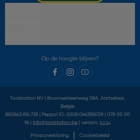
Hulp & Contact
Over Toolstation
Voorwaarden
Op de hoogte blijven?
Toolstation NV | Boomsesteenweg 58A, Aartselaar,
België
BE0663.816.728 | Peppol ID: 0208:0663816728 | 078 05 00
96 |
info@toolstation.be
| version:
5.2.24
Privacyverklaring
Cookiebeleid