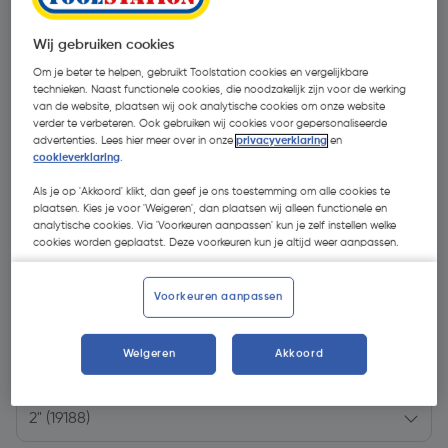
Wij gebruiken cookies
Om je beter te helpen, gebruikt Toolstation cookies en vergelijkbare
technieken. Naast functionele cookies, die noodzakelijk zijn voor de werking
van de website, plaatsen wij ook analytische cookies om onze website
verder te verbeteren. Ook gebruiken wij cookies voor gepersonaliseerde
advertenties. Lees hier meer over in onze
privacyverklaring
en
cookieverklaring
.
Als je op 'Akkoord' klikt, dan geef je ons toestemming om alle cookies te
plaatsen. Kies je voor 'Weigeren', dan plaatsen wij alleen functionele en
analytische cookies. Via 'Voorkeuren aanpassen' kun je zelf instellen welke
cookies worden geplaatst. Deze voorkeuren kun je altijd weer aanpassen.
Voorkeuren aanpassen
€ 99,99
| Excl. btw € 82,64
Weigeren
Akkoord
Kies productvariant
(1)