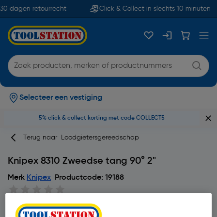
0 dagen retourrecht
Click & Collect in slechts 10 minuten
Selecteer een vestiging
5% click & collect korting met code COLLECT5
Terug naar
Loodgietersgereedschap
Knipex 8310 Zweedse tang 90° 2"
Merk
Knipex
Productcode: 19188