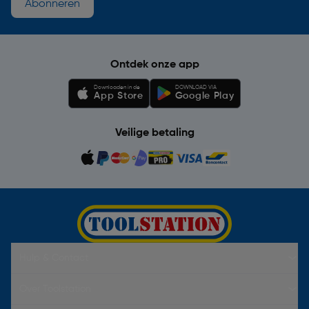
Abonneren
Ontdek onze app
Downloaden in de
DOWNLOAD VIA
App Store
Google Play
Veilige betaling
Hulp & Contact
Over Toolstation