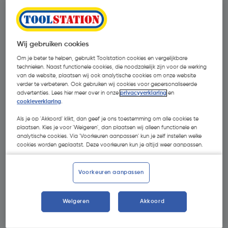
Wij gebruiken cookies
Om je beter te helpen, gebruikt Toolstation cookies en vergelijkbare
technieken. Naast functionele cookies, die noodzakelijk zijn voor de werking
van de website, plaatsen wij ook analytische cookies om onze website
verder te verbeteren. Ook gebruiken wij cookies voor gepersonaliseerde
advertenties. Lees hier meer over in onze
privacyverklaring
en
cookieverklaring
.
Als je op 'Akkoord' klikt, dan geef je ons toestemming om alle cookies te
plaatsen. Kies je voor 'Weigeren', dan plaatsen wij alleen functionele en
analytische cookies. Via 'Voorkeuren aanpassen' kun je zelf instellen welke
cookies worden geplaatst. Deze voorkeuren kun je altijd weer aanpassen.
€ 17,79
| Excl. btw € 14,70
Voorkeuren aanpassen
Weigeren
Akkoord
Selecteer winkel - Bekijk voorraadniveaus en haal binnen 10
minuten op
Selecteer vestiging