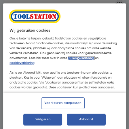
Wij gebruiken cookies
Om je beter te helpen, gebruikt Toolstation cookies en vergelijkbare
technieken. Naast functionele cookies, die noodzakelijk zijn voor de werking
van de website, plaatsen wij ook analytische cookies om onze website
verder te verbeteren. Ook gebruiken wij cookies voor gepersonaliseerde
advertenties. Lees hier meer over in onze
privacyverklaring
en
cookieverklaring
.
Als je op 'Akkoord' klikt, dan geef je ons toestemming om alle cookies te
plaatsen. Kies je voor 'Weigeren', dan plaatsen wij alleen functionele en
analytische cookies. Via 'Voorkeuren aanpassen' kun je zelf instellen welke
cookies worden geplaatst. Deze voorkeuren kun je altijd weer aanpassen.
€ 11,75
| Excl. btw € 9,71
Voorkeuren aanpassen
Promoties
Weigeren
Akkoord
GRATIS bitset