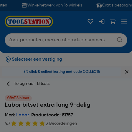
ten
Winkelnetwerk van 16 winkels
Gratis bezorging
Selecteer een vestiging
5% click & collect korting met code COLLECT5
Terug naar
Bitsets
GRATIS bitset
Labor bitset extra lang 9-delig
Merk
Labor
Productcode: 81757
4.7
3 Beoordelingen