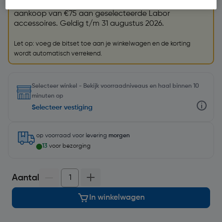
Krijg een GRATIS
Labor bitset (79004)
t.w.v. €26,99 bij
aankoop van €75 aan geselecteerde Labor
accessoires. Geldig t/m 31 augustus 2026.
Let op: voeg de bitset toe aan je winkelwagen en de korting
wordt automatisch verrekend.
Selecteer winkel - Bekijk voorraadniveaus en haal binnen 10
minuten op
Selecteer vestiging
op voorraad
voor levering
morgen
13
voor bezorging
Aantal
In winkelwagen