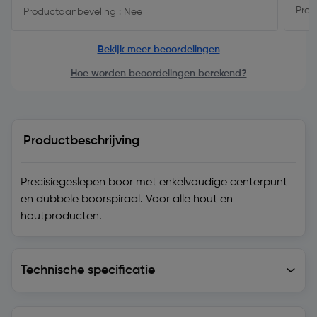
Prod
Productaanbeveling : Nee
Bekijk meer beoordelingen
Hoe worden beoordelingen berekend?
Productbeschrijving
Precisiegeslepen boor met enkelvoudige centerpunt
en dubbele boorspiraal. Voor alle hout en
houtproducten.
Technische specificatie
Technische specificatie
Levering en retourzending