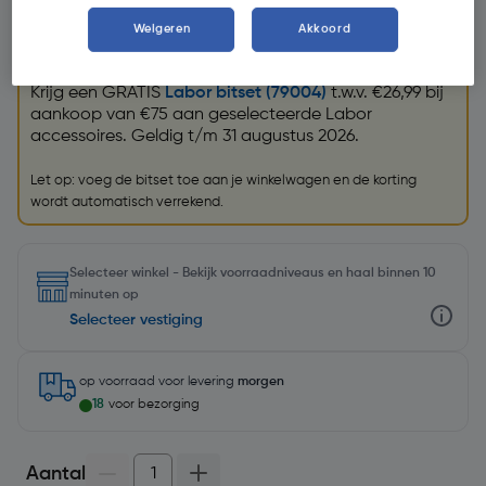
Weigeren
Akkoord
Promoties
GRATIS bitset
Krijg een GRATIS
Labor bitset (79004)
t.w.v. €26,99 bij
aankoop van €75 aan geselecteerde Labor
accessoires. Geldig t/m 31 augustus 2026.
Let op: voeg de bitset toe aan je winkelwagen en de korting
wordt automatisch verrekend.
Selecteer winkel - Bekijk voorraadniveaus en haal binnen 10
minuten op
Selecteer vestiging
op voorraad
voor levering
morgen
18
voor bezorging
Aantal