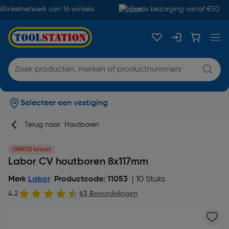
inkelnetwerk van 16 winkels
Gratis bezorging vanaf €50
Selecteer een vestiging
Terug naar
Houtboren
GRATIS bitset
Labor CV houtboren 8x117mm
Merk
Labor
Productcode: 11053
| 10 Stuks
4.2
63 Beoordelingen