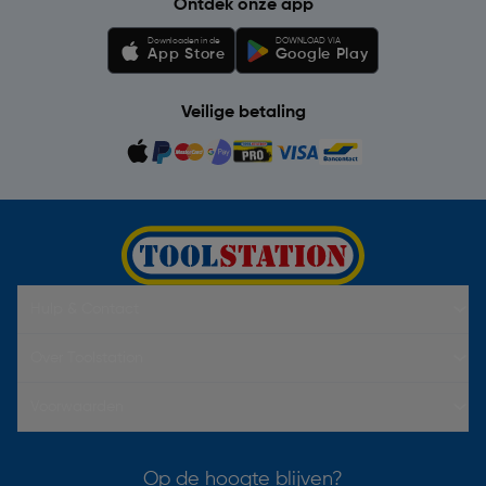
Ontdek onze app
Downloaden in de
DOWNLOAD VIA
App Store
Google Play
Veilige betaling
Hulp & Contact
Over Toolstation
Voorwaarden
Op de hoogte blijven?