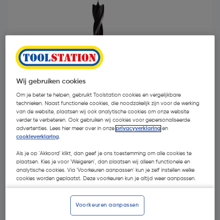
Wij gebruiken cookies
Om je beter te helpen, gebruikt Toolstation cookies en vergelijkbare
technieken. Naast functionele cookies, die noodzakelijk zijn voor de werking
van de website, plaatsen wij ook analytische cookies om onze website
verder te verbeteren. Ook gebruiken wij cookies voor gepersonaliseerde
advertenties. Lees hier meer over in onze
privacyverklaring
en
cookieverklaring
.
€ 5,74
| Excl. btw € 4,74
Als je op 'Akkoord' klikt, dan geef je ons toestemming om alle cookies te
plaatsen. Kies je voor 'Weigeren', dan plaatsen wij alleen functionele en
analytische cookies. Via 'Voorkeuren aanpassen' kun je zelf instellen welke
cookies worden geplaatst. Deze voorkeuren kun je altijd weer aanpassen.
Kies productvariant
(8)
Voorkeuren aanpassen