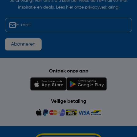
Je ontvangt van ons 2 à 3 keer per week een e-mail vol met
inspiratie en deals. Lees hier onze
privacyverklaring
.
Abonneren
Ontdek onze app
Downloaden in de
DOWNLOAD VIA
App Store
Google Play
Veilige betaling