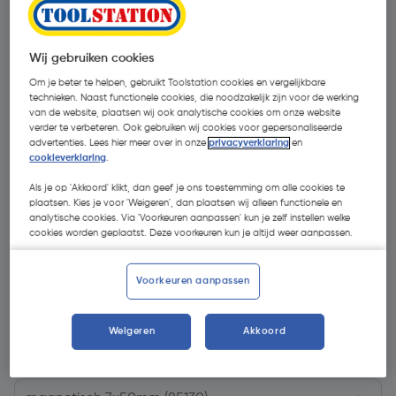
Wij gebruiken cookies
Om je beter te helpen, gebruikt Toolstation cookies en vergelijkbare
technieken. Naast functionele cookies, die noodzakelijk zijn voor de werking
van de website, plaatsen wij ook analytische cookies om onze website
verder te verbeteren. Ook gebruiken wij cookies voor gepersonaliseerde
advertenties. Lees hier meer over in onze
privacyverklaring
en
cookieverklaring
.
Als je op 'Akkoord' klikt, dan geef je ons toestemming om alle cookies te
plaatsen. Kies je voor 'Weigeren', dan plaatsen wij alleen functionele en
analytische cookies. Via 'Voorkeuren aanpassen' kun je zelf instellen welke
cookies worden geplaatst. Deze voorkeuren kun je altijd weer aanpassen.
Voorkeuren aanpassen
€ 2,24
| Excl. btw € 1,85
Weigeren
Akkoord
Kies productvariant
(5)