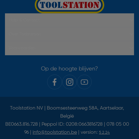
Hulp & Contact
Over Toolstation
Voorwaarden
Op de hoogte blijven?
Toolstation NV | Boomsesteenweg 58A, Aartselaar,
België
BE0663.816.728 | Peppol ID: 0208:0663816728 | 078 05 00
96 |
info@toolstation.be
| version:
5.2.24