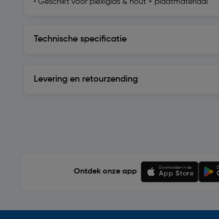
• Geschikt voor plexiglas & hout + plaatmateriaal
Technische specificatie
Technische specificatie
Levering en retourzending
Levering en retourzending
Soortgelijke artikelen
Downloaden in de
D
Ontdek onze app
App Store