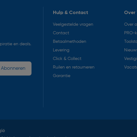
Hulp & Contact
Over 
Veelgestelde vragen
Over 
Contact
PRO-k
Betaalmethoden
Toolst
iratie en deals.
Levering
Nieuws
Click & Collect
Vestig
Ruilen en retourneren
Vacat
Abonneren
Garantie
gië