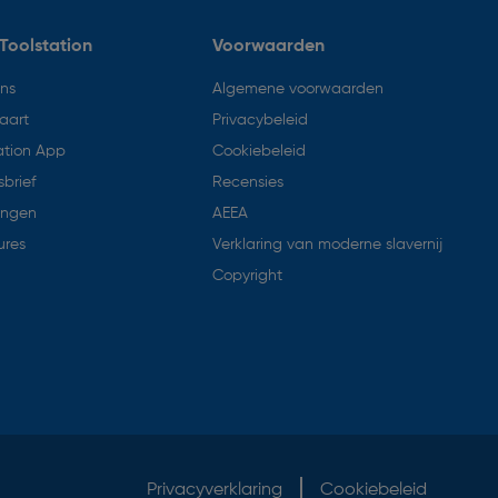
Toolstation
Voorwaarden
ons
Algemene voorwaarden
aart
Privacybeleid
ation App
Cookiebeleid
brief
Recensies
ingen
AEEA
ures
Verklaring van moderne slavernij
Copyright
Privacyverklaring
Cookiebeleid