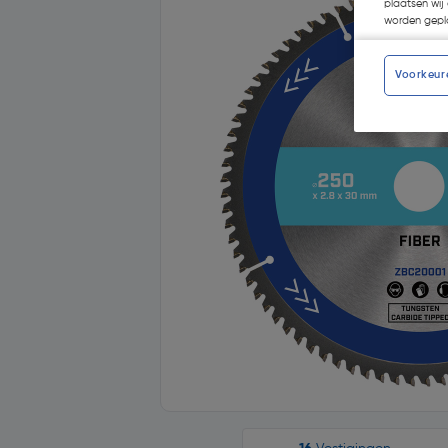
plaatsen wij 
worden gepla
Voorkeur