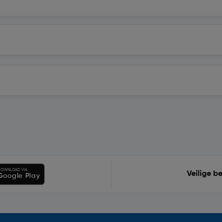
OWNLOAD VIA
Veilige b
Google Play