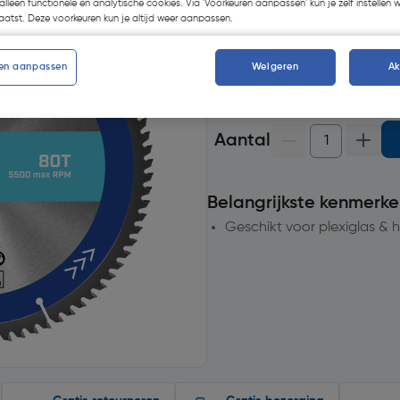
alleen functionele en analytische cookies. Via 'Voorkeuren aanpassen' kun je zelf instellen 
Selecteer vestiging
atst. Deze voorkeuren kun je altijd weer aanpassen.
op voorraad
voor bezorgin
en aanpassen
Weigeren
A
10
voor bezorging
Aantal
Belangrijkste kenmerke
Geschikt voor plexiglas & 