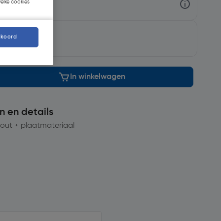
welke cookies
g op
maandag
kkoord
In winkelwagen
n en details
hout + plaatmateriaal