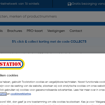
nkelnetwerk van 16 winkels
Gratis bezorging van
ls
Brochures
PRO-kaart
Vestigingen
Contact
5% click & collect korting met de code COLLECT5
kelzaagbladen
Labor HM cirkelzaagblad glasvezel
 250x30x2,8mm 80T
iken cookies
e helpen, gebruikt Toolstation cookies en vergelijkbare technieken. Naast functionele cooki
€ 25,78
| Excl. btw € 21,3
 zijn voor de werking van de website, plaatsen wij ook analytische cookies om onze websit
Ook gebruiken wij cookies voor gepersonaliseerde advertenties. Lees hier meer over in onze
laring
en
cookieverklaring
.
koord' klikt, dan geef je ons toestemming om alle cookies te plaatsen. Kies je voor 'Weigere
Selecteer winkel - Bekijk voo