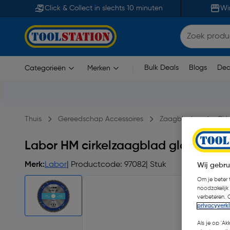
Click & Collect in slechts 10 minuten
Wi
Bulk Deals
Blogs
Dea
Categorieën
Merken
|
Thuis
Gereedschap Accessoires
Zaagbladen
Cir
Labor HM cirkelzaagblad glasvezel
Merk:
Labor
| Productcode: 97082
| Stuk
Wij gebru
Om je beter t
noodzakelijk
verbeteren. 
privacyverk
Als je op 'Ak