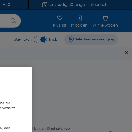
af €50
Eenvoudig 30 dagen retourrecht
Kluslijst
Inloggen
Winkelwagen
btw
Excl.
Incl.
Selecteer een vestiging
es, die
1
e verder te
n', dan
rraadniveaus en haal binnen 10 minuten op