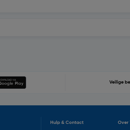
OWNLOAD VIA
Veilige b
Google Play
Hulp & Contact
Over 