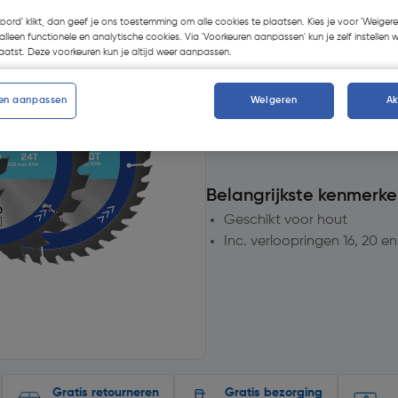
Selecteer vestiging
koord' klikt, dan geef je ons toestemming om alle cookies te plaatsen. Kies je voor 'Weigere
alleen functionele en analytische cookies. Via 'Voorkeuren aanpassen' kun je zelf instellen 
atst. Deze voorkeuren kun je altijd weer aanpassen.
op voorraad
voor levering
m
13
voor bezorging
en aanpassen
Weigeren
A
Aantal
Belangrijkste kenmerke
Geschikt voor hout
Inc. verloopringen 16, 20 
Gratis retourneren
Gratis bezorging