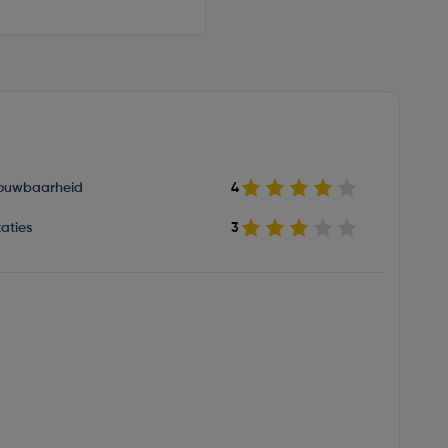
ouwbaarheid
4
aties
3