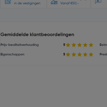
in de vestigingen
Vanaf €50,-
Gemiddelde klantbeoordelingen
Prijs-kwaliteitverhouding
5
Betr
Eigenschappen
5
Prest