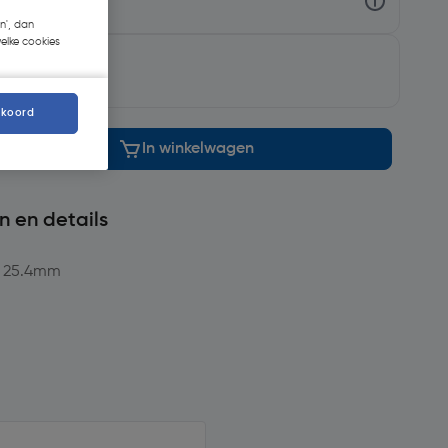
n', dan
welke cookies
orgen
kkoord
In winkelwagen
n en details
en 25.4mm