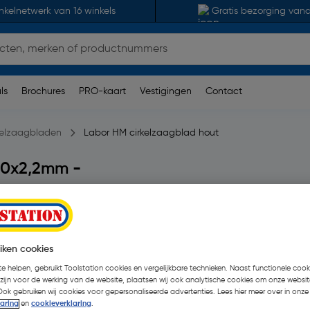
nkelnetwerk van 16 winkels
Gratis bezorging van
ls
Brochures
PRO-kaart
Vestigingen
Contact
kelzaagbladen
Labor HM cirkelzaagblad hout
30x2,2mm -
beoordelingen
| 3 Stuks
€ 28,86
| Excl. btw € 23
iken cookies
e helpen, gebruikt Toolstation cookies en vergelijkbare technieken. Naast functionele cooki
 zijn voor de werking van de website, plaatsen wij ook analytische cookies om onze websit
Ook gebruiken wij cookies voor gepersonaliseerde advertenties. Lees hier meer over in onze
Selecteer winkel - Bekijk voo
laring
en
cookieverklaring
.