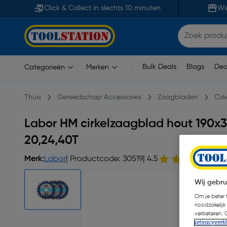
Click & Collect in slechts 10 minuten
Wi
Bulk Deals
Blogs
Dea
Categorieën
Merken
|
Thuis
Gereedschap Accessoires
Zaagbladen
Cir
Labor HM cirkelzaagblad hout 190x
20,24,40T
Merk:
Labor
| Productcode: 30519
| 4.5
2 
Wij gebru
Om je beter t
noodzakelijk
verbeteren. 
privacyverk