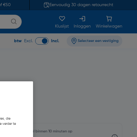
af €50
Eenvoudig 30 dagen retourrecht
Kluslijst
Inloggen
Winkelwagen
btw
Excl.
Incl.
Selecteer een vestiging
,85
es, die
e verder te
rraadniveaus en haal binnen 10 minuten op