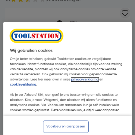
Wij gebruiken cookies
Om je beter te helpen, gebruikt Toolstation cookies en vergelijkbare
technieken. Naast functionele cookies, die noodzakelijk zijn voor de werking
- 60 %
van de website, plaatsen wij ook analytische cookies om onze website
verder te verbeteren. Ook gebruiken wij cookies voor gepersonaliseerde
advertenties. Lees hier meer over in onze
privacyverklaring
en
cookieverklaring
.
Als je op 'Akkoord' klikt, dan geef je ons toestemming om alle cookies te
plaatsen. Kies je voor 'Weigeren', dan plaatsen wij alleen functionele en
analytische cookies. Via 'Voorkeuren aanpassen' kun je zelf instellen welke
€ 14,04
cookies worden geplaatst. Deze voorkeuren kun je altijd weer aanpassen.
€ 5,62
| Excl. btw € 4,64
Voorkeuren aanpassen