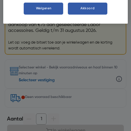
Promoties
Weigeren
Akkoord
GRATIS bitset
Krijg een GRATIS
Labor bitset (79004)
t.w.v. €26,99 bij
aankoop van €75 aan geselecteerde Labor
accessoires. Geldig t/m 31 augustus 2026.
Let op: voeg de bitset toe aan je winkelwagen en de korting
wordt automatisch verrekend.
Selecteer winkel - Bekijk voorraadniveaus en haal binnen 10
minuten op
Selecteer vestiging
Geen voorraad beschikbaar
Aantal
In winkelwagen