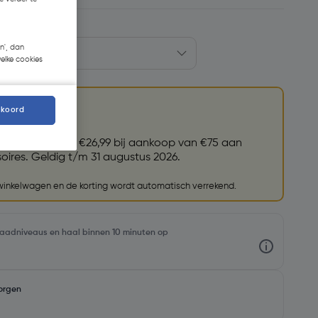
n', dan
welke cookies
kkoord
et (79004)
t.w.v. €26,99 bij aankoop van €75 aan
ires. Geldig t/m 31 augustus 2026.
 winkelwagen en de korting wordt automatisch verrekend.
rraadniveaus en haal binnen 10 minuten op
orgen