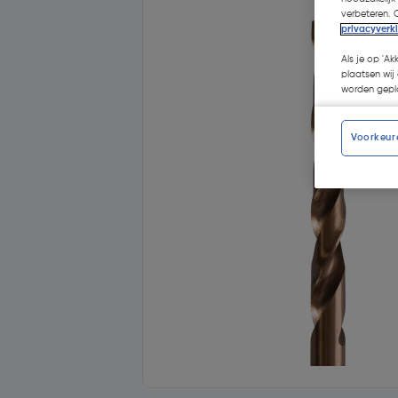
verbeteren. 
privacyverk
Als je op 'Ak
plaatsen wij 
worden gepla
Voorkeur