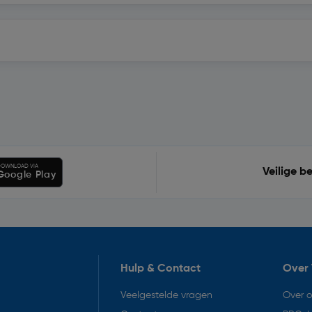
OWNLOAD VIA
Veilige b
Google Play
Hulp & Contact
Over 
Veelgestelde vragen
Over 