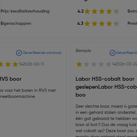
Prijs-kwaliteitverhouding
4.2
Betr
Eigenschappen
4.3
Prest
Siempie
Geverifieerde aankoop
Geverifieer
5
2026-06-11
1
2026-03-2
RVS boor
Labor HSS-cobalt boor
geslepenLabor HSS-cob
or voor het boren in RVS met
boo
neetboormachine
Zeer slechte boor, moest 4 gat
in een gehard stalen onderstel,
één gat geboord te hebben w
boor al bot !! Dus de vraag luid
wel cobalt op? Deze boor zou 
moeite door gehard staal moe