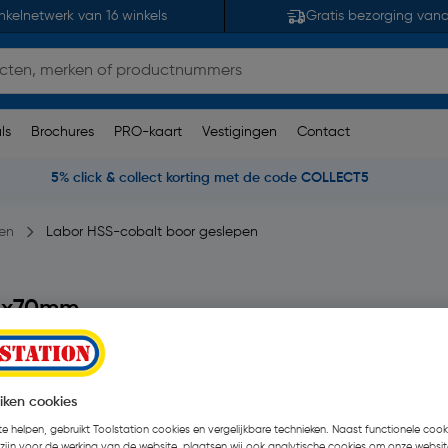
nkelnetwerk van 16 winkels
Gratis bezorging van
ls
Brochures
PRO-kaart
Vestigingen
Contact
5% click & collect korting met de code COLLECT5
en
Labor HSS-cobalt boor geslepen
,5x70mm
 beoordelingen
| 10 Stuks
€ 21,31
iken cookies
€ 8,37
| Excl. btw € 6,92
e helpen, gebruikt Toolstation cookies en vergelijkbare technieken. Naast functionele cooki
 zijn voor de werking van de website, plaatsen wij ook analytische cookies om onze websit