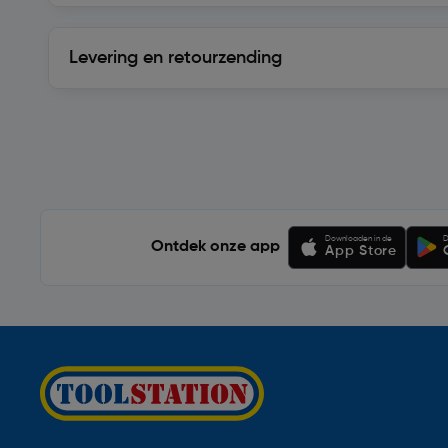
Levering en retourzending
Levering en retourzending
Soortgelijke artikelen
Downloaden in de
D
Ontdek onze app
App Store