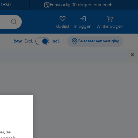
af €50
Eenvoudig 30 dagen retourrecht
Kluslijst
Inloggen
Winkelwagen
btw
Excl.
Incl.
Selecteer een vestiging
es, die
e verder te