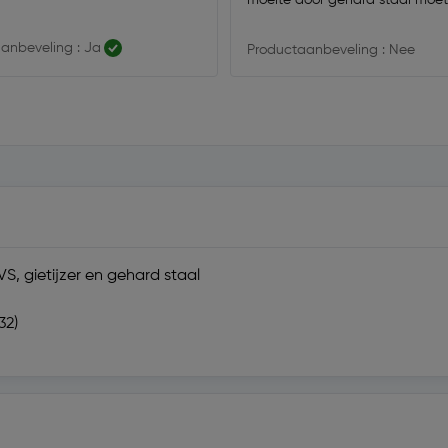
volgens de specificatie.
anbeveling : Ja
Productaanbeveling : Nee
S, gietijzer en gehard staal
32)