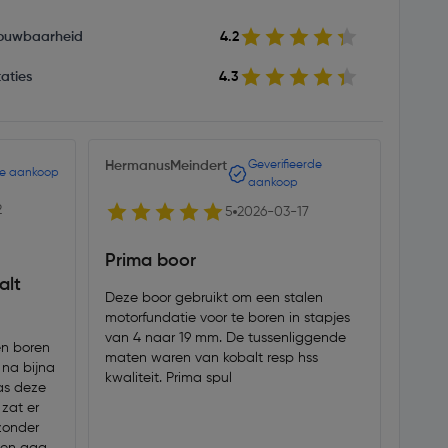
ouwbaarheid
4.2
aties
4.3
HermanusMeindert
Geverifieerde
zzzz
de aankoop
aankoop
2
5
2026-03-17
Boor
Prima boor
alt
wat 
Deze boor gebruikt om een stalen
motorfundatie voor te boren in stapjes
Boort ni
van 4 naar 19 mm. De tussenliggende
door 
en boren
maten waren van kobalt resp hss
 na bijna
kwaliteit. Prima spul
as deze
 zat er
zonder
ten gaan