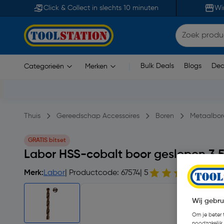
Click & Collect in slechts 10 minuten
Wi
Bulk Deals
Blogs
Dea
Categorieën
Merken
|
Thuis
Gereedschap Accessoires
Boren
Metaalbor
GRATIS bitset
Labor HSS-cobalt boor geslepen 3
Merk:
Labor
| Productcode: 67574
| 5
303
Wij gebru
Om je beter t
noodzakelijk