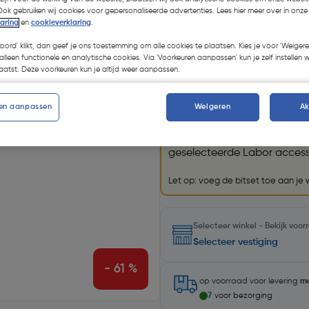
Ook gebruiken wij cookies voor gepersonaliseerde advertenties. Lees hier meer over in onze
laring
en
cookieverklaring
.
Kies productvariant
(33)
koord' klikt, dan geef je ons toestemming om alle cookies te plaatsen. Kies je voor 'Weigere
alleen functionele en analytische cookies. Via 'Voorkeuren aanpassen' kun je zelf instellen 
atst. Deze voorkeuren kun je altijd weer aanpassen.
Promoties
en aanpassen
Weigeren
A
GRATIS bitset
Krijg een GRATIS
Labor bits
geselecteerde Labor accesso
Let op: voeg de bitset toe aan je
Selecteer winkel - Bekijk voo
Selecteer vestiging
- 61 %
op voorraad
voor levering
m
7
voor bezorging