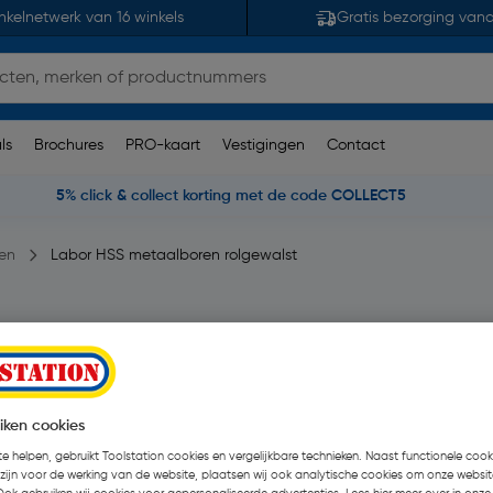
nkelnetwerk van 16 winkels
Gratis bezorging van
ls
Brochures
PRO-kaart
Vestigingen
Contact
5% click & collect korting met de code COLLECT5
en
Labor HSS metaalboren rolgewalst
6,5x101mm
6 beoordelingen
| 10 Stuks
€ 7,20
iken cookies
| Excl. btw € 5,95
e helpen, gebruikt Toolstation cookies en vergelijkbare technieken. Naast functionele cooki
 zijn voor de werking van de website, plaatsen wij ook analytische cookies om onze websit