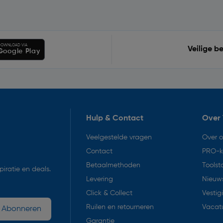
OWNLOAD VIA
Veilige b
Google Play
Hulp & Contact
Over 
Veelgestelde vragen
Over 
Contact
PRO-k
Betaalmethoden
Toolst
iratie en deals.
Levering
Nieuws
Click & Collect
Vestig
Ruilen en retourneren
Vacat
Abonneren
Garantie