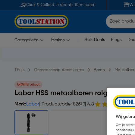
Click & Collect in slechts 10 minuten
Wi
Bulk Deals
Blogs
Dea
Categorieën
Merken
|
Thuis
Gereedschap Accessoires
Boren
Metaalbor
GRATIS bitset
Labor HSS metaalboren rolgewalst 
Merk:
Labor
| Productcode: 82679
| 4.8
17
Wij gebru
Om je beter t
noodzakelijk