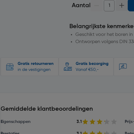
Aantal
Belangrijkste kenmerke
Geschikt voor het boren 
Ontworpen volgens DIN 33
Gratis retourneren
Gratis bezorging
in de vestigingen
Vanaf €50,-
Gemiddelde klantbeoordelingen
Eigenschappen
3.1
Prij
Prestaties
3.1
Betr