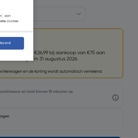
n', dan
welke cookies
kkoord
et (79004)
t.w.v. €26,99 bij aankoop van €75 aan
ires. Geldig t/m 31 augustus 2026.
 winkelwagen en de korting wordt automatisch verrekend.
rraadniveaus en haal binnen 10 minuten op
orgen