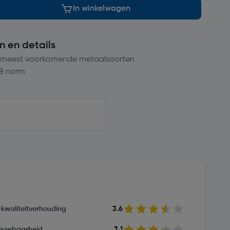
In winkelwagen
n en details
in meest voorkomende metaalsoorten
8 norm
s-kwaliteitverhouding
3.6
ouwbaarheid
3.1