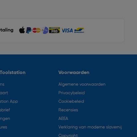
etaling
Toolstation
Voorwaarden
ons
Algemene voorwaarden
aart
Privacybeleid
ation App
Cookiebeleid
brief
Recensies
ingen
AEEA
ures
Verklaring van moderne slavernij
Copyright