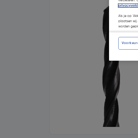
verbeteren. 
privacyverk
Als je op 'Ak
plaatsen wij 
worden gepla
Voorkeur