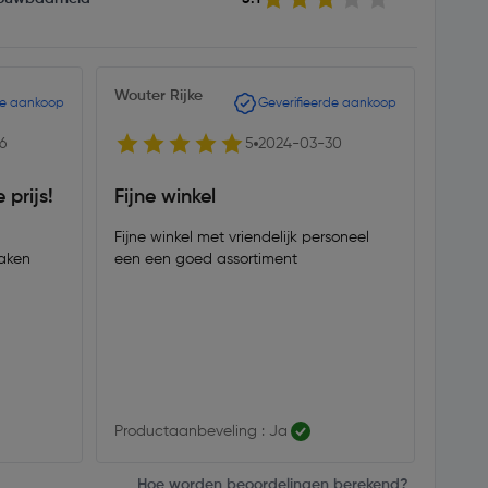
Wouter Rijke
JPNi
de aankoop
Geverifieerde aankoop
6
5
2024-03-30
 prijs!
Fijne winkel
Bore
Fijne winkel met vriendelijk personeel
Scher
aken
een een goed assortiment
Trespa
Metaa
Productaanbeveling : Ja
Produ
Hoe worden beoordelingen berekend?