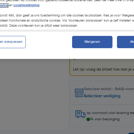
Ook gebruiken wij cookies voor gepersonaliseerde advertenties. Lees hier meer over in onze
Kies productvariant
(23)
laring
en
cookieverklaring
.
koord' klikt, dan geef je ons toestemming om alle cookies te plaatsen. Kies je voor 'Weigere
alleen functionele en analytische cookies. Via 'Voorkeuren aanpassen' kun je zelf instellen 
atst. Deze voorkeuren kun je altijd weer aanpassen.
Promoties
en aanpassen
Weigeren
A
GRATIS bitset
Krijg een GRATIS
Labor bits
geselecteerde Labor accesso
Let op: voeg de bitset toe aan je
Selecteer winkel - Bekijk voo
Selecteer vestiging
op voorraad
voor levering
m
14
voor bezorging