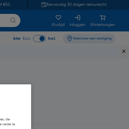
af €50
Eenvoudig 30 dagen retourrecht
Kluslijst
Inloggen
Winkelwagen
btw
Excl.
Incl.
Selecteer een vestiging
es, die
e verder te