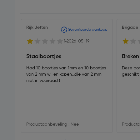
Rijk Jetten
Brigade
Geverifieerde aankoop
1
2026-05-19
Staalboortjes
Breken
Had 10 boortjes van 1mm en 10 boortjes
Deze bor
van 2 mm willen kopen...die van 2 mm
geschikt
niet in voorraad !
Productaanbeveling : Nee
Producta