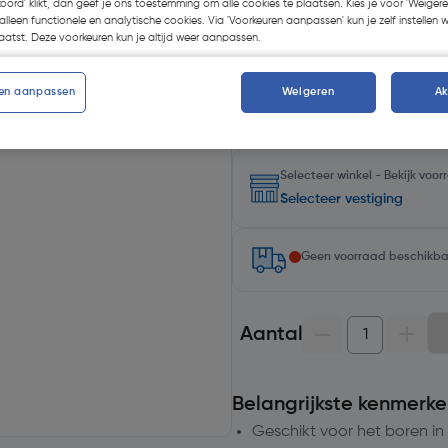
koord' klikt, dan geef je ons toestemming om alle cookies te plaatsen. Kies je voor 'Weigere
alleen functionele en analytische cookies. Via 'Voorkeuren aanpassen' kun je zelf instellen 
GRATIS bitset
atst. Deze voorkeuren kun je altijd weer aanpassen.
Krijg een GRATIS
Labor bits
geselecteerde Labor accesso
en aanpassen
Weigeren
A
Let op: voeg de bitset toe aan je
Selecteer winkel - Bekijk voo
Selecteer vestiging
Geen voorraad beschikb
Aantal
Belangrijkste kenmerke
Geschikt voor het boren in