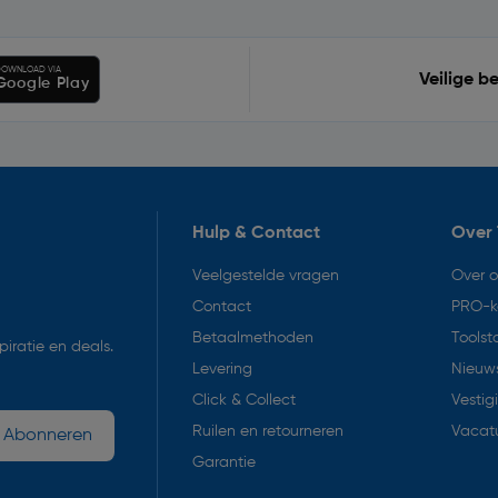
OWNLOAD VIA
Veilige b
Google Play
Hulp & Contact
Over 
Veelgestelde vragen
Over 
Contact
PRO-k
Betaalmethoden
Toolst
iratie en deals.
Levering
Nieuws
Click & Collect
Vestig
Ruilen en retourneren
Vacat
Abonneren
Garantie