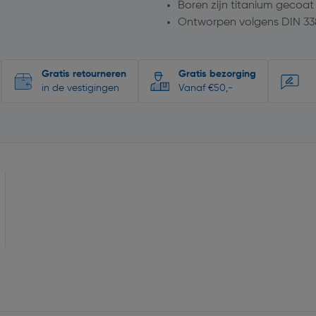
Boren zijn titanium gecoat
Ontworpen volgens DIN 33
Gratis retourneren
Gratis bezorging
in de vestigingen
Vanaf €50,-