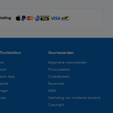
etaling
Toolstation
Voorwaarden
ons
Algemene voorwaarden
aart
Privacybeleid
ation App
Cookiebeleid
brief
Recensies
ingen
AEEA
ures
Verklaring van moderne slavernij
Copyright