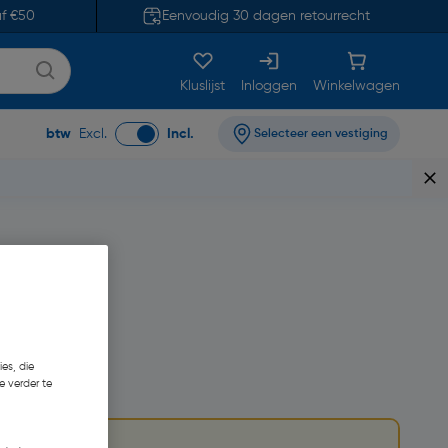
af €50
Eenvoudig 30 dagen retourrecht
Kluslijst
Inloggen
Winkelwagen
btw
Excl.
Incl.
Selecteer een vestiging
es, die
e verder te