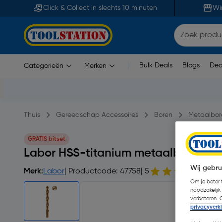
Click & Collect in slechts 10 minuten
Wi
Bulk Deals
Blogs
Dea
Categorieën
Merken
|
Thuis
Gereedschap Accessoires
Boren
Metaalbor
GRATIS bitset
Labor HSS-titanium metaalboor ge
Wij gebru
Merk:
Labor
| Productcode: 47758
| 5
3 b
Om je beter t
noodzakelijk
verbeteren. 
privacyverk