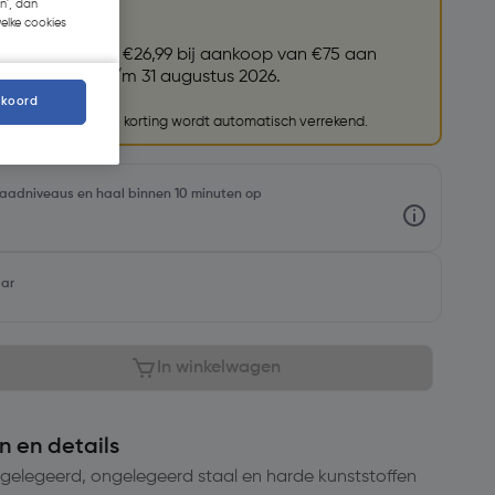
n', dan
welke cookies
et (79004)
t.w.v. €26,99 bij aankoop van €75 aan
ires. Geldig t/m 31 augustus 2026.
kkoord
 winkelwagen en de korting wordt automatisch verrekend.
rraadniveaus en haal binnen 10 minuten op
aar
In winkelwagen
n en details
 gelegeerd, ongelegeerd staal en harde kunststoffen