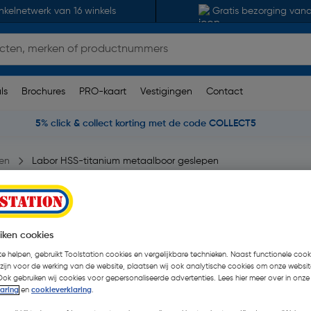
nkelnetwerk van 16 winkels
Gratis bezorging van
ls
Brochures
PRO-kaart
Vestigingen
Contact
5% click & collect korting met de code COLLECT5
en
Labor HSS-titanium metaalboor geslepen
slepen 2x49mm
iken cookies
eoordelingen
| 10 Stuks
e helpen, gebruikt Toolstation cookies en vergelijkbare technieken. Naast functionele cooki
€ 2,70
 zijn voor de werking van de website, plaatsen wij ook analytische cookies om onze websit
| Excl. btw € 2,23
Ook gebruiken wij cookies voor gepersonaliseerde advertenties. Lees hier meer over in onze
laring
en
cookieverklaring
.
Promoties