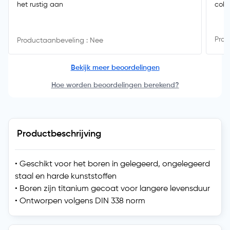
het rustig aan
coba
Prod
Productaanbeveling : Nee
Bekijk meer beoordelingen
Hoe worden beoordelingen berekend?
Productbeschrijving
• Geschikt voor het boren in gelegeerd, ongelegeerd
staal en harde kunststoffen
• Boren zijn titanium gecoat voor langere levensduur
• Ontworpen volgens DIN 338 norm
Technische specificatie