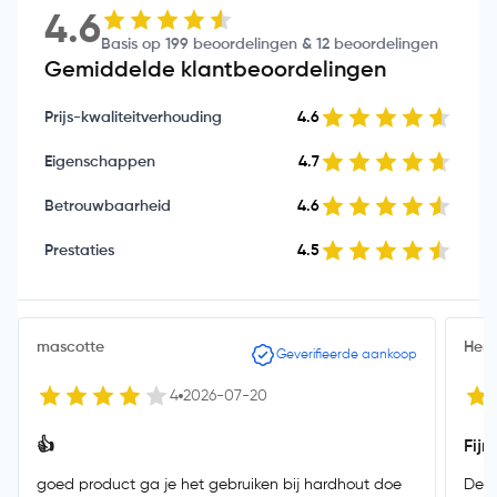
4.6
Basis op 199 beoordelingen & 12 beoordelingen
Gemiddelde klantbeoordelingen
Prijs-kwaliteitverhouding
4.6
Eigenschappen
4.7
Betrouwbaarheid
4.6
Prestaties
4.5
mascotte
Her
Geverifieerde aankoop
4
2026-07-20
👍
Fijn
goed product ga je het gebruiken bij hardhout doe
Deed