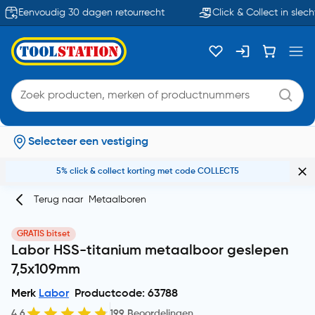
Eenvoudig 30 dagen retourrecht
Click & Collect in slech
Selecteer een vestiging
5% click & collect korting met code COLLECT5
Terug naar
Metaalboren
GRATIS bitset
Labor HSS-titanium metaalboor geslepen
7,5x109mm
Merk
Labor
Productcode: 63788
4.6
199 Beoordelingen