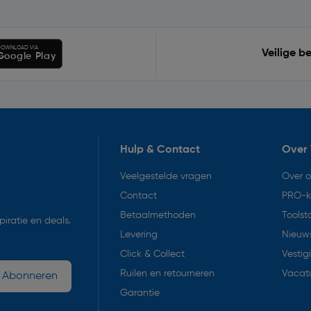
OWNLOAD VIA
Veilige b
Google Play
Hulp & Contact
Over 
Veelgestelde vragen
Over 
Contact
PRO-k
Betaalmethoden
Toolst
iratie en deals.
Levering
Nieuws
Click & Collect
Vestig
Ruilen en retourneren
Vacat
Abonneren
Garantie