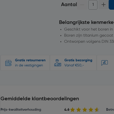
Aantal
Belangrijkste kenmerke
Geschikt voor het boren in
Boren zijn titanium gecoat
Ontworpen volgens DIN 33
Gratis retourneren
Gratis bezorging
in de vestigingen
Vanaf €50,-
Gemiddelde klantbeoordelingen
Prijs-kwaliteitverhouding
4.6
Betr