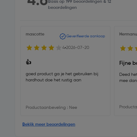
4.6
Basis op 199 beoordelingen & 12
beoordelingen
mascotte
Hermanu
Geverifieerde aankoop
4
2026-07-20
👍
Fijne b
goed product ga je het gebruiken bij
Deed het
hardhout doe het rustig aan
mee dan 
Producta
Productaanbeveling : Nee
Bekijk meer beoordelingen