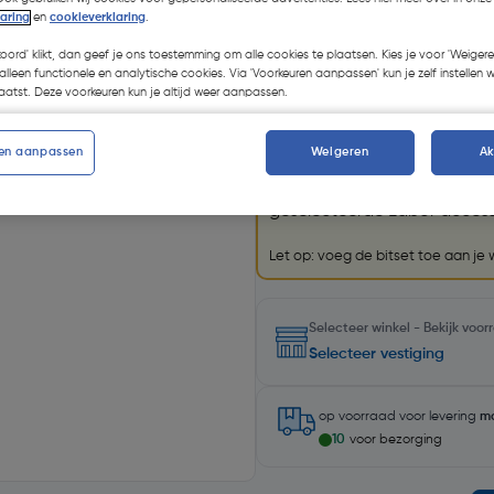
Kies productvariant
(29)
laring
en
cookieverklaring
.
koord' klikt, dan geef je ons toestemming om alle cookies te plaatsen. Kies je voor 'Weigere
alleen functionele en analytische cookies. Via 'Voorkeuren aanpassen' kun je zelf instellen 
atst. Deze voorkeuren kun je altijd weer aanpassen.
Promoties
en aanpassen
Weigeren
A
GRATIS bitset
Krijg een GRATIS
Labor bits
geselecteerde Labor accesso
Let op: voeg de bitset toe aan je
Selecteer winkel - Bekijk voo
Selecteer vestiging
op voorraad
voor levering
m
10
voor bezorging