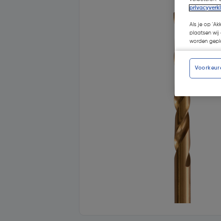
privacyverk
Als je op 'Ak
plaatsen wij 
worden gepla
Voorkeur