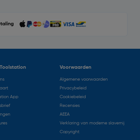
etaling
Toolstation
Voorwaarden
ons
Algemene voorwaarden
aart
Privacybeleid
ation App
Cookiebeleid
brief
Recensies
ingen
AEEA
ures
Verklaring van moderne slavernij
Copyright