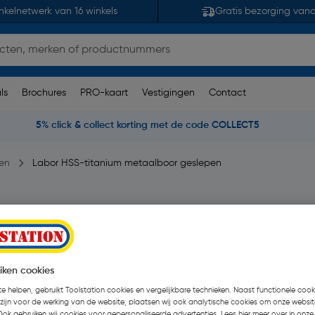
nkelnetwerk van 16 winkels
Gratis bezorging van
ls
Brochures
PRO-kaart
Vestigingen
Contact
5% click & collect korting met de code COLLECT5
en
Labor HSS-titanium metaalboor geslepen
slepen 3,5x70mm
99 beoordelingen
| 10 Stuks
€ 10,73
iken cookies
| Excl. btw € 8,8
e helpen, gebruikt Toolstation cookies en vergelijkbare technieken. Naast functionele cooki
 zijn voor de werking van de website, plaatsen wij ook analytische cookies om onze websit
Ook gebruiken wij cookies voor gepersonaliseerde advertenties. Lees hier meer over in onze