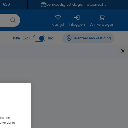
af €50
Eenvoudig 30 dagen retourrecht
Kluslijst
Inloggen
Winkelwagen
btw
Excl.
Incl.
Selecteer een vestiging
7
es, die
e verder te