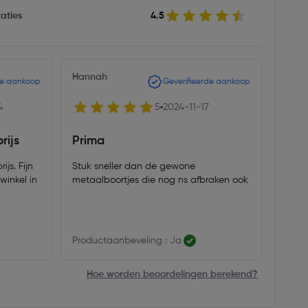
aties
4.5
Hannah
Bert5
de aankoop
Geverifieerde aankoop
4
5
2024-11-17
rijs
Prima
Best
js. Fijn
Stuk sneller dan de gewone
Boren
winkel in
metaalboortjes die nog ns afbraken ook
mee g
Productaanbeveling : Ja
Produ
Hoe worden beoordelingen berekend?