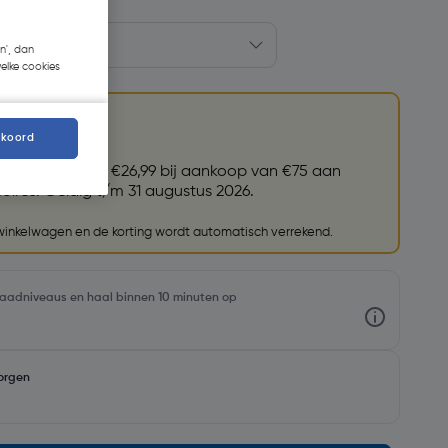
n', dan
welke cookies
kkoord
et (79004)
t.w.v. €26,99 bij aankoop van €75 aan
ires. Geldig t/m 31 augustus 2026.
 winkelwagen en de korting wordt automatisch verrekend.
rraadniveaus en haal binnen 10 minuten op
orgen