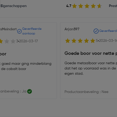
Eigenschappen
4.7
Prest
sMeindert
Geverifieerde
Arjan597
Geverifieer
aankoop
5
2026-03-1
3
2026-03-17
Goede boor voor nette p
oor
Goede metaalboor voor nette pri
 goed maar ging minderblang
dat het op voorraad was in de 
de cobalt boor
eigen stad.
anbeveling : Ja
Productaanbeveling : Nee