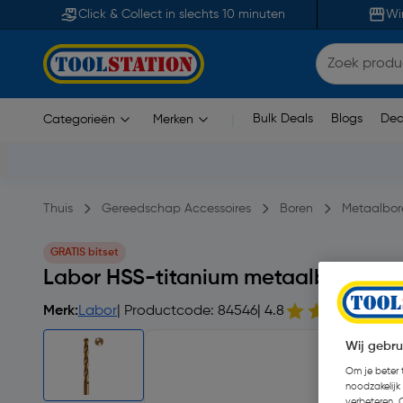
Click & Collect in slechts 10 minuten
Wi
Bulk Deals
Blogs
Dea
Categorieën
Merken
|
Thuis
Gereedschap Accessoires
Boren
Metaalbor
GRATIS bitset
Labor HSS-titanium metaalboor ge
Merk:
Labor
| Productcode: 84546
| 4.8
1
Wij gebru
Om je beter t
noodzakelijk
verbeteren. 