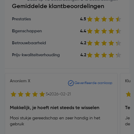
Gemiddelde klantbeoordelingen
Prestaties
4.5
Eigenschappen
4.4
Betrouwbaarheid
4.2
Prijs-kwaliteitverhouding
4.2
Anoniem X
Klus
Geverifieerde aankoop
5
2026-02-21
Makkelijk, je hoeft niet steeds te wisselen
Te 
Mooi stukje gereedschap en zeer handig in het
Je k
gebruik
deze