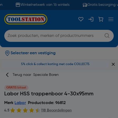
Winkelnetwerk van 16 winkels
Gratis bezorging v
Selecteer een vestiging
5% click & collect korting met code COLLECT5
Terug naar
Speciale Boren
GRATIS bitset
Labor HSS trappenboor 4-30x95mm
Merk
Labor
Productcode: 96812
4.5
118 Beoordelingen