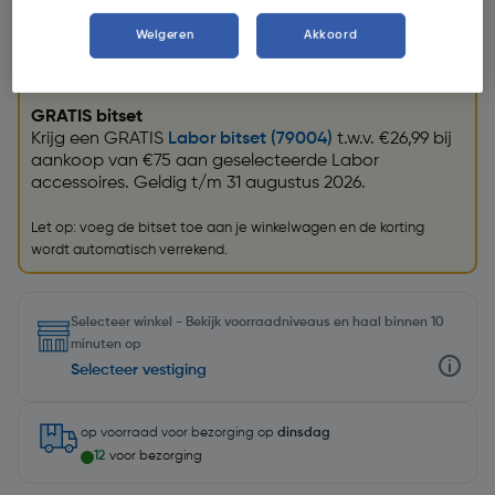
Weigeren
Akkoord
Promoties
GRATIS bitset
Krijg een GRATIS
Labor bitset (79004)
t.w.v. €26,99 bij
aankoop van €75 aan geselecteerde Labor
accessoires. Geldig t/m 31 augustus 2026.
Let op: voeg de bitset toe aan je winkelwagen en de korting
wordt automatisch verrekend.
Selecteer winkel - Bekijk voorraadniveaus en haal binnen 10
minuten op
Selecteer vestiging
op voorraad
voor bezorging op
dinsdag
12
voor bezorging