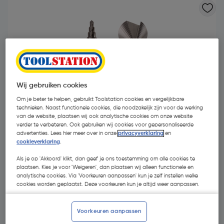
Wij gebruiken cookies
Om je beter te helpen, gebruikt Toolstation cookies en vergelijkbare
technieken. Naast functionele cookies, die noodzakelijk zijn voor de werking
van de website, plaatsen wij ook analytische cookies om onze website
verder te verbeteren. Ook gebruiken wij cookies voor gepersonaliseerde
advertenties. Lees hier meer over in onze
privacyverklaring
en
cookieverklaring
.
Als je op 'Akkoord' klikt, dan geef je ons toestemming om alle cookies te
plaatsen. Kies je voor 'Weigeren', dan plaatsen wij alleen functionele en
€ 43,49
| Excl. btw € 35,94
analytische cookies. Via 'Voorkeuren aanpassen' kun je zelf instellen welke
cookies worden geplaatst. Deze voorkeuren kun je altijd weer aanpassen.
Kies productvariant
(3)
Voorkeuren aanpassen