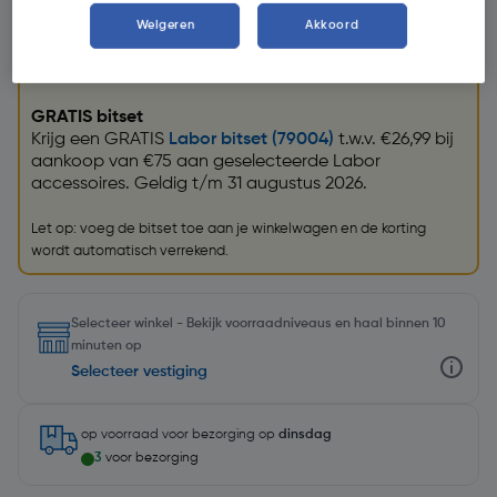
Weigeren
Akkoord
Promoties
GRATIS bitset
Krijg een GRATIS
Labor bitset (79004)
t.w.v. €26,99 bij
aankoop van €75 aan geselecteerde Labor
accessoires. Geldig t/m 31 augustus 2026.
Let op: voeg de bitset toe aan je winkelwagen en de korting
wordt automatisch verrekend.
Selecteer winkel - Bekijk voorraadniveaus en haal binnen 10
minuten op
Selecteer vestiging
op voorraad
voor bezorging op
dinsdag
3
voor bezorging