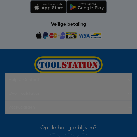
Downloaden in de
DOWNLOAD VIA
App Store
Google Play
Veilige betaling
Hulp & Contact
Over Toolstation
Voorwaarden
Op de hoogte blijven?