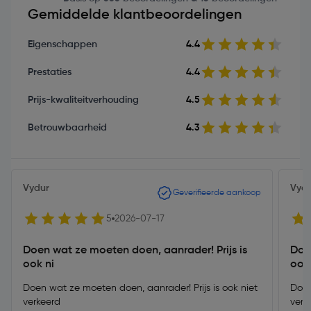
Gemiddelde klantbeoordelingen
Eigenschappen
4.4
Prestaties
4.4
Prijs-kwaliteitverhouding
4.5
Betrouwbaarheid
4.3
Vydur
Vyd
Geverifieerde aankoop
5
2026-07-17
Doen wat ze moeten doen, aanrader! Prijs is
Doe
ook ni
ook
Doen wat ze moeten doen, aanrader! Prijs is ook niet
Doen
verkeerd
verk