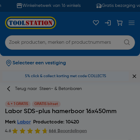
Winkelnetwerk van 16 winkels
Gratis bezorging va
Selecteer een vestiging
5% click & collect korting met code COLLECT5
Terug naar
Steen- & Betonboren
4 + 1 GRATIS
GRATIS bitset
Labor SDS-plus hamerboor 16x450mm
Merk
Labor
Productcode: 10420
4.6
666 Beoordelingen