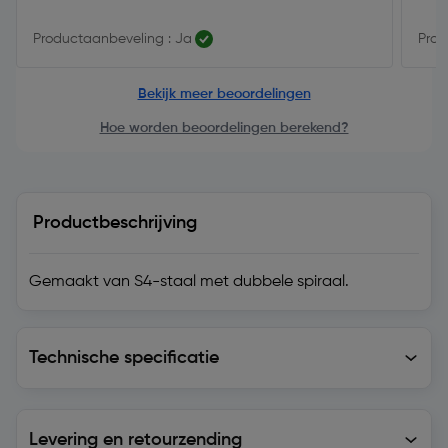
Productaanbeveling : Ja
Prod
Bekijk meer beoordelingen
Hoe worden beoordelingen berekend?
Productbeschrijving
Gemaakt van S4-staal met dubbele spiraal.
Technische specificatie
Technische specificatie
Levering en retourzending
Levering en retourzending