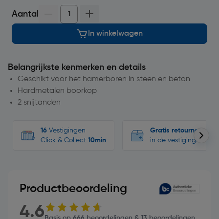
Aantal
In winkelwagen
Belangrijkste kenmerken en details
Geschikt voor het hamerboren in steen en beton
Hardmetalen boorkop
2 snijtanden
16
Vestigingen
Gratis retourneren
Click & Collect
10min
in de vestigingen
Productbeoordeling
4.6
Basis op 666 beoordelingen & 13 beoordelingen