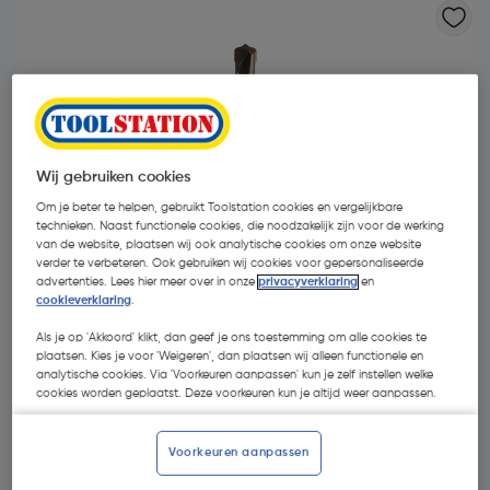
Wij gebruiken cookies
Om je beter te helpen, gebruikt Toolstation cookies en vergelijkbare
technieken. Naast functionele cookies, die noodzakelijk zijn voor de werking
van de website, plaatsen wij ook analytische cookies om onze website
verder te verbeteren. Ook gebruiken wij cookies voor gepersonaliseerde
advertenties. Lees hier meer over in onze
privacyverklaring
en
cookieverklaring
.
Als je op 'Akkoord' klikt, dan geef je ons toestemming om alle cookies te
plaatsen. Kies je voor 'Weigeren', dan plaatsen wij alleen functionele en
€ 13,77
analytische cookies. Via 'Voorkeuren aanpassen' kun je zelf instellen welke
| Excl. btw € 11,38
cookies worden geplaatst. Deze voorkeuren kun je altijd weer aanpassen.
Kies productvariant
(29)
Voorkeuren aanpassen