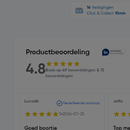
16
Vestigingen
Click & Collect
10min
Productbeoordeling
4.8
Basis op 49 beoordelingen & 13
beoordelingen
Lucaslb
Jeffa
Geverifieerde aankoop
5
2026-07-25
Goed boortje
Top me