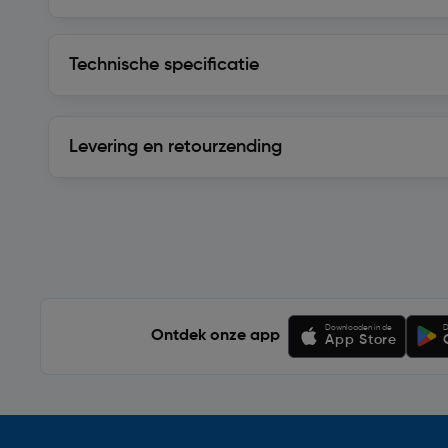
Technische specificatie
Technische specificatie
Levering en retourzending
Levering en retourzending
Soortgelijke artikelen
Downloaden in de
D
Ontdek onze app
App Store