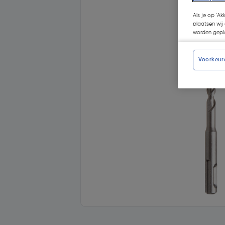
Als je op 'Ak
plaatsen wij 
worden gepla
Voorkeur