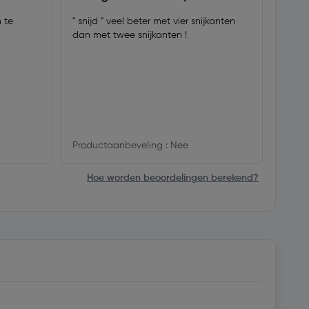
 te
" snijd " veel beter met vier snijkanten
gewo
dan met twee snijkanten !
............
Produ
Productaanbeveling : Nee
Hoe worden beoordelingen berekend?