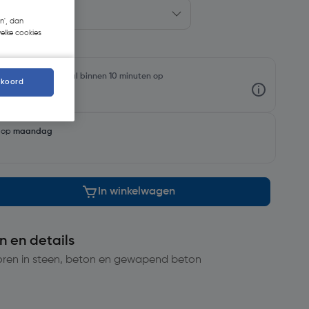
n', dan
welke cookies
rraadniveaus en haal binnen 10 minuten op
kkoord
g op
maandag
In winkelwagen
n en details
oren in steen, beton en gewapend beton