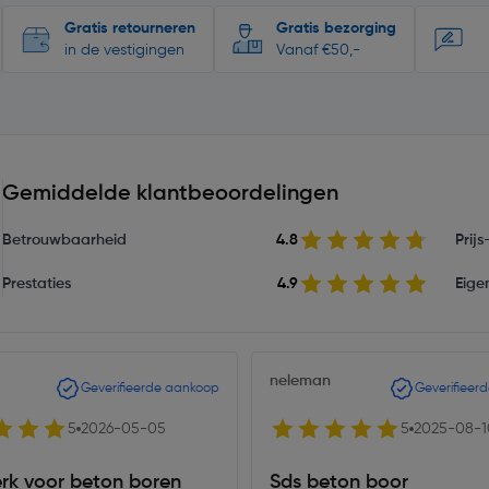
Gratis retourneren
Gratis bezorging
in de vestigingen
Vanaf €50,-
Gemiddelde klantbeoordelingen
Betrouwbaarheid
4.8
Prij
Prestaties
4.9
Eige
neleman
Geverifieerde aankoop
Geverifieer
5
2026-05-05
5
2025-08-1
rk voor beton boren
Sds beton boor