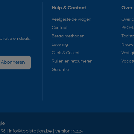
Hulp & Contact
Over 
Veelgestelde vragen
Over 
Contact
PRO-k
Betaalmethoden
Toolst
iratie en deals.
Levering
Nieuws
Click & Collect
Vestig
Ruilen en retourneren
Vacat
Abonneren
Garantie
gië
 96 |
info@toolstation.be
| version:
5.2.24