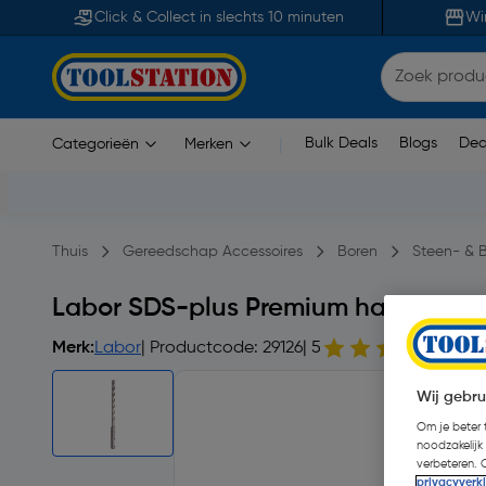
Click & Collect in slechts 10 minuten
Wi
Bulk Deals
Blogs
Dea
Categorieën
Merken
|
Thuis
Gereedschap Accessoires
Boren
Steen- & 
Labor SDS-plus Premium hamerboor
Merk:
Labor
| Productcode: 29126
| 5
49 b
Wij gebru
Om je beter t
noodzakelijk
verbeteren. 
privacyverk