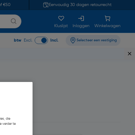
af €50
Eenvoudig 30 dagen retourrecht
Kluslijst
Inloggen
Winkelwagen
btw
Excl.
Incl.
Selecteer een vestiging
15
es, die
e verder te