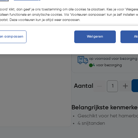
koord' klikt, dan geef je ons toestemming om alle cookies te plaatsen. Kies je voor 'Weigere
alleen functionele en analytische cookies. Via 'Voorkeuren aanpassen' kun je zelf instellen 
atst. Deze voorkeuren kun je altijd weer aanpassen.
Selecteer winkel - Bekijk voo
en aanpassen
Weigeren
A
Selecteer vestiging
op voorraad
voor bezorgin
4
voor bezorging
Aantal
Belangrijkste kenmerke
Geschikt voor het hamerb
4 snijtanden