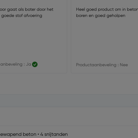
or gaat als boter door het
Heel goed product om in beton
 goede stof afvoering
boren en goed geholpen
anbeveling : Ja
Productaanbeveling : Nee
 gewapend beton • 4 snijtanden