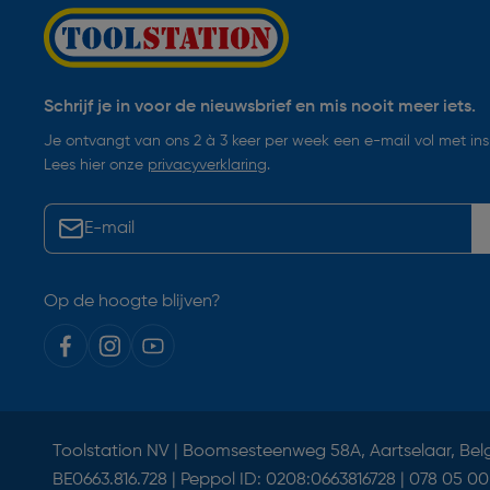
Schrijf je in voor de nieuwsbrief en mis nooit meer iets.
Je ontvangt van ons 2 à 3 keer per week een e-mail vol met insp
Lees hier onze
privacyverklaring
.
Op de hoogte blijven?
Toolstation NV | Boomsesteenweg 58A, Aartselaar, Bel
BE0663.816.728 | Peppol ID: 0208:0663816728 | 078 05 00