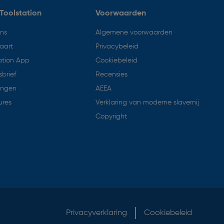
Toolstation
Voorwaarden
ons
Algemene voorwaarden
aart
Privacybeleid
ation App
Cookiebeleid
brief
Recensies
ingen
AEEA
ures
Verklaring van moderne slavernij
Copyright
Privacyverklaring
Cookiebeleid