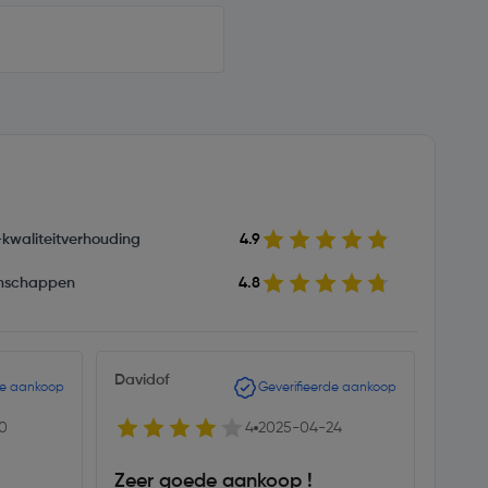
s-kwaliteitverhouding
4.9
nschappen
4.8
Davidof
RoBo
de aankoop
Geverifieerde aankoop
0
4
2025-04-24
Zeer goede aankoop !
oke