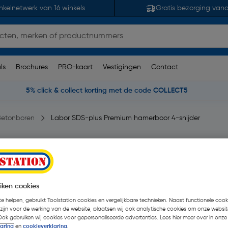
nkelnetwerk van 16 winkels
Gratis bezorging van
ls
Brochures
PRO-kaart
Vestigingen
Contact
5% click & collect korting met de code COLLECT5
Betonboren
Labor SDS-plus Premium hamerboor 4-snijder
 4-snijder 16x310mm
eoordelingen
| Stuk
€ 31,64
| Excl. btw € 26,
iken cookies
e helpen, gebruikt Toolstation cookies en vergelijkbare technieken. Naast functionele cooki
 zijn voor de werking van de website, plaatsen wij ook analytische cookies om onze websit
Ook gebruiken wij cookies voor gepersonaliseerde advertenties. Lees hier meer over in onze
Kies productvariant
(27)
laring
en
cookieverklaring
.