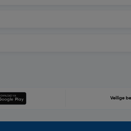
OWNLOAD VIA
Veilige b
Google Play