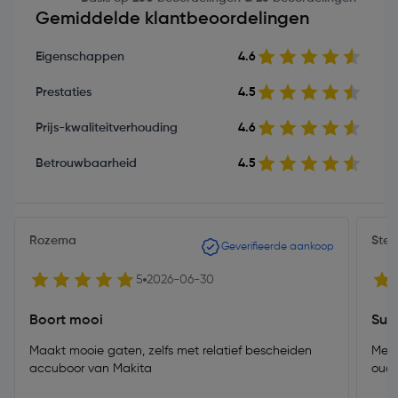
Gemiddelde klantbeoordelingen
Eigenschappen
4.6
Prestaties
4.5
Prijs-kwaliteitverhouding
4.6
Betrouwbaarheid
4.5
Rozema
Stek
Geverifieerde aankoop
5
2026-06-30
Boort mooi
Sup
Maakt mooie gaten, zelfs met relatief bescheiden
Met 
accuboor van Makita
oude