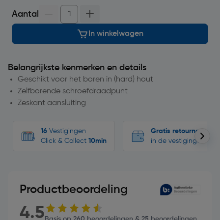
Aantal
In winkelwagen
Belangrijkste kenmerken en details
Geschikt voor het boren in (hard) hout
Zelfborende schroefdraadpunt
Zeskant aansluiting
16
Vestigingen
Gratis retourneren
Click & Collect
10min
in de vestigingen
Productbeoordeling
4.5
Basis op 260 beoordelingen & 25 beoordelingen