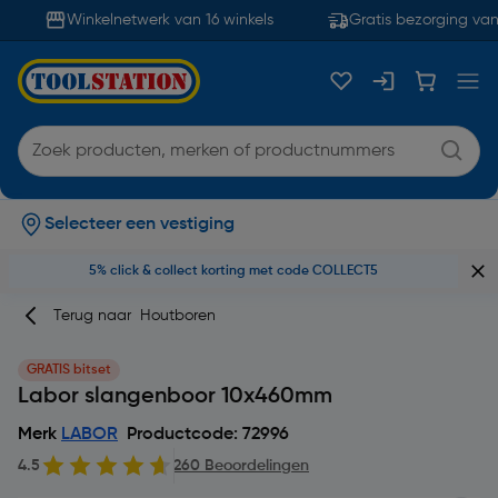
Winkelnetwerk van 16 winkels
Gratis bezorging vana
Selecteer een vestiging
5% click & collect korting met code COLLECT5
Terug naar
Houtboren
GRATIS bitset
Labor slangenboor 10x460mm
Merk
LABOR
Productcode: 72996
4.5
260 Beoordelingen