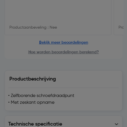
Productaanbeveling : Nee
Prod
Bekijk meer beoordelingen
Hoe worden beoordelingen berekend?
Productbeschrijving
• Zelfborende schroefdraadpunt
• Met zeskant opname
Technische specificatie
Technische specificatie