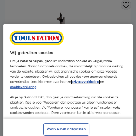
Wij gebruiken cookies
Om je beter te helpen, gebruikt Toolstation cookies en vergelijkbare
technieken. Naast functionele cookies, die noodzakelijk zijn voor de werking
van de website, plaatsen wij ook analytische cookies om onze website
verder te verbeteren. Ook gebruiken wij cookies voor gepersonaliseerde
advertenties. Lees hier meer over in onze
privacyverklaring
en
cookieverklaring
.
Als je op 'Akkoord' klikt, dan geef je ons toestemming om alle cookies te
€ 6,59
plaatsen. Kies je voor 'Weigeren', dan plaatsen wij alleen functionele en
| Excl. btw € 5,45
analytische cookies. Via 'Voorkeuren aanpassen' kun je zelf instellen welke
cookies worden geplaatst. Deze voorkeuren kun je altijd weer aanpassen.
Kies productvariant
(13)
Voorkeuren aanpassen