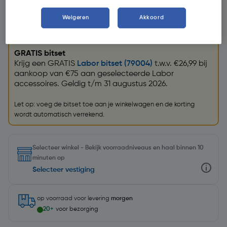
Weigeren
Akkoord
Promoties
GRATIS bitset
Krijg een GRATIS
Labor bitset (79004)
t.w.v. €26,99 bij
aankoop van €75 aan geselecteerde Labor
accessoires. Geldig t/m 31 augustus 2026.
Let op: voeg de bitset toe aan je winkelwagen en de korting
wordt automatisch verrekend.
Selecteer winkel - Bekijk voorraadniveaus en haal binnen 10
minuten op
Selecteer vestiging
op voorraad
voor levering
morgen
20+
voor bezorging