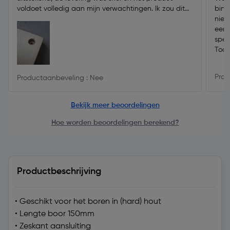
voldoet volledig aan mijn verwachtingen. Ik zou dit
binn
product zeker aanbevelen.
niet
een 
spee
Tools
Prod
Productaanbeveling : Nee
Bekijk meer beoordelingen
Hoe worden beoordelingen berekend?
Productbeschrijving
• Geschikt voor het boren in (hard) hout
• Lengte boor 150mm
• Zeskant aansluiting