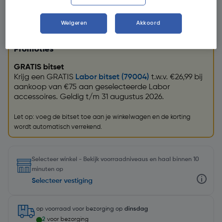
Weigeren
Akkoord
Promoties
GRATIS bitset
Krijg een GRATIS
Labor bitset (79004)
t.w.v. €26,99 bij
aankoop van €75 aan geselecteerde Labor
accessoires. Geldig t/m 31 augustus 2026.
Let op: voeg de bitset toe aan je winkelwagen en de korting
wordt automatisch verrekend.
Selecteer winkel - Bekijk voorraadniveaus en haal binnen 10
minuten op
Selecteer vestiging
op voorraad
voor bezorging op
dinsdag
2
voor bezorging