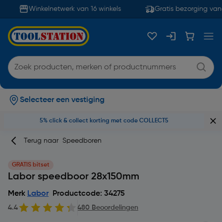
Winkelnetwerk van 16 winkels
Gratis bezorging vana
Selecteer een vestiging
5% click & collect korting met code COLLECT5
Terug naar
Speedboren
GRATIS bitset
Labor speedboor 28x150mm
Merk
Labor
Productcode: 34275
4.4
480 Beoordelingen