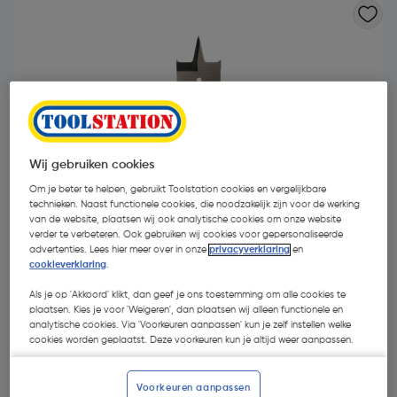
Wij gebruiken cookies
- 61 %
Om je beter te helpen, gebruikt Toolstation cookies en vergelijkbare
technieken. Naast functionele cookies, die noodzakelijk zijn voor de werking
van de website, plaatsen wij ook analytische cookies om onze website
verder te verbeteren. Ook gebruiken wij cookies voor gepersonaliseerde
advertenties. Lees hier meer over in onze
privacyverklaring
en
cookieverklaring
.
Als je op 'Akkoord' klikt, dan geef je ons toestemming om alle cookies te
€ 2,76
plaatsen. Kies je voor 'Weigeren', dan plaatsen wij alleen functionele en
analytische cookies. Via 'Voorkeuren aanpassen' kun je zelf instellen welke
€ 1,07
| Excl. btw € 0,88
cookies worden geplaatst. Deze voorkeuren kun je altijd weer aanpassen.
Voorkeuren aanpassen
Kies productvariant
(29)