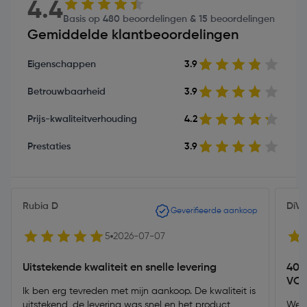
4.4
Basis op 480 beoordelingen & 15 beoordelingen
Gemiddelde klantbeoordelingen
Eigenschappen
3.9
Betrouwbaarheid
3.9
Prijs-kwaliteitverhouding
4.2
Prestaties
3.9
Rubia D
DiVo
Geverifieerde aankoop
5
2026-07-07
Uitstekende kwaliteit en snelle levering
40
VOO
Ik ben erg tevreden met mijn aankoop. De kwaliteit is
uitstekend, de levering was snel en het product
We m