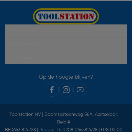
Hulp & Contact
Over Toolstation
Voorwaarden
Op de hoogte blijven?
Toolstation NV | Boomsesteenweg 58A, Aartselaar,
België
BE0663.816.728 | Peppol ID: 0208:0663816728 | 078 05 00