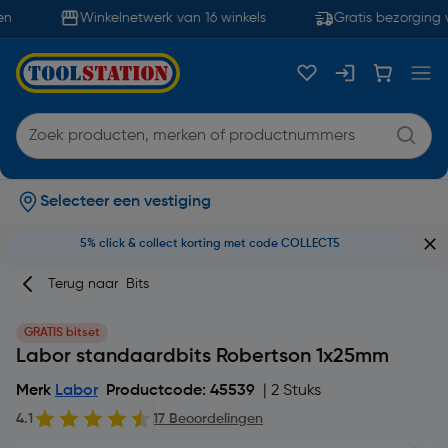
n
Winkelnetwerk van 16 winkels
Gratis bezorging v
Selecteer een vestiging
5% click & collect korting met code COLLECT5
Terug naar
Bits
GRATIS bitset
Labor standaardbits Robertson 1x25mm
Merk
Labor
Productcode: 45539
| 2 Stuks
4.1
17 Beoordelingen