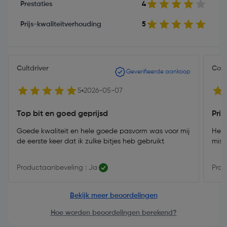
Prestaties
4
Prijs-kwaliteitverhouding
5
Cultdriver
Con
Geverifieerde aankoop
5
2026-05-07
Top bit en goed geprijsd
Pri
Goede kwaliteit en hele goede pasvorm was voor mij
Hele 
de eerste keer dat ik zulke bitjes heb gebruikt
misbr
Productaanbeveling : Ja
Prod
Bekijk meer beoordelingen
Hoe worden beoordelingen berekend?