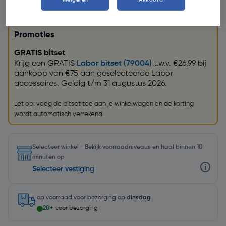
Promoties
GRATIS bitset
Krijg een GRATIS
Labor bitset (79004)
t.w.v. €26,99 bij
aankoop van €75 aan geselecteerde Labor
accessoires. Geldig t/m 31 augustus 2026.
Let op: voeg de bitset toe aan je winkelwagen en de korting
wordt automatisch verrekend.
Selecteer winkel - Bekijk voorraadniveaus en haal binnen 10
minuten op
Selecteer vestiging
op voorraad
voor bezorging op
dinsdag
20+
voor bezorging