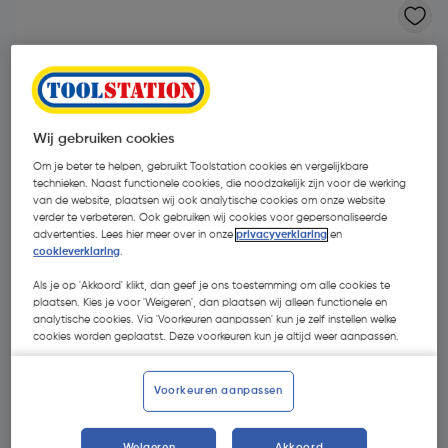
Wij gebruiken cookies
Om je beter te helpen, gebruikt Toolstation cookies en vergelijkbare
technieken. Naast functionele cookies, die noodzakelijk zijn voor de werking
van de website, plaatsen wij ook analytische cookies om onze website
verder te verbeteren. Ook gebruiken wij cookies voor gepersonaliseerde
advertenties. Lees hier meer over in onze
privacyverklaring
en
cookieverklaring
.
Als je op 'Akkoord' klikt, dan geef je ons toestemming om alle cookies te
plaatsen. Kies je voor 'Weigeren', dan plaatsen wij alleen functionele en
analytische cookies. Via 'Voorkeuren aanpassen' kun je zelf instellen welke
cookies worden geplaatst. Deze voorkeuren kun je altijd weer aanpassen.
€ 1,49
| Excl. btw € 1,23
Voorkeuren aanpassen
Kies productvariant
(30)
Weigeren
Akkoord