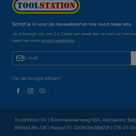
Schrijf je in voor de nieuwsbrief en mis nooit meer iets.
Je ontvangt van ons 2 à 3 keer per week een e-mail vol met insp
Lees hier onze
privacyverklaring
.
Op de hoogte blijven?
Toolstation NV | Boomsesteenweg 58A, Aartselaar, Bel
BE0663.816.728 | Peppol ID: 0208:0663816728 | 078 05 00