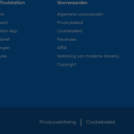
Toolstation
Voorwaarden
ons
Algemene voorwaarden
aart
Privacybeleid
ation App
Cookiebeleid
brief
Recensies
ingen
AEEA
ures
Verklaring van moderne slavernij
Copyright
Privacyverklaring
Cookiebeleid