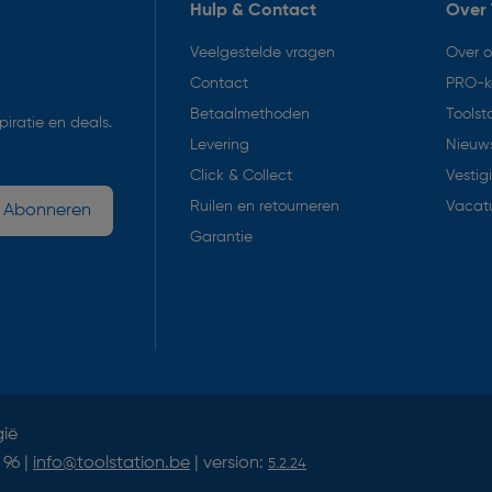
Hulp & Contact
Over 
Veelgestelde vragen
Over 
Contact
PRO-k
Betaalmethoden
Toolst
iratie en deals.
Levering
Nieuws
Click & Collect
Vestig
Ruilen en retourneren
Vacat
Abonneren
Garantie
gië
 96 |
info@toolstation.be
| version:
5.2.24