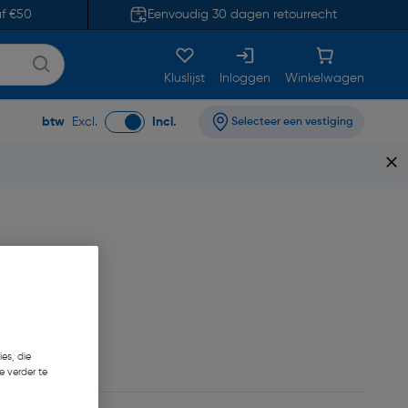
af €50
Eenvoudig 30 dagen retourrecht
Kluslijst
Inloggen
Winkelwagen
btw
Excl.
Incl.
Selecteer een vestiging
es, die
e verder te