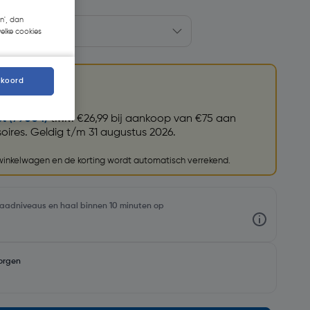
n', dan
welke cookies
kkoord
et (79004)
t.w.v. €26,99 bij aankoop van €75 aan
ires. Geldig t/m 31 augustus 2026.
 winkelwagen en de korting wordt automatisch verrekend.
rraadniveaus en haal binnen 10 minuten op
orgen