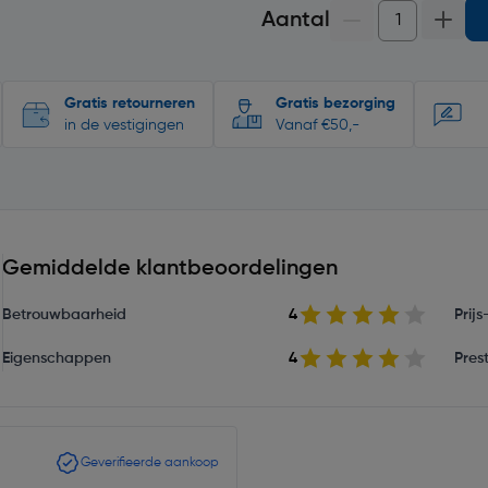
Aantal
Gratis retourneren
Gratis bezorging
in de vestigingen
Vanaf €50,-
Gemiddelde klantbeoordelingen
Betrouwbaarheid
4
Prij
Eigenschappen
4
Prest
Geverifieerde aankoop