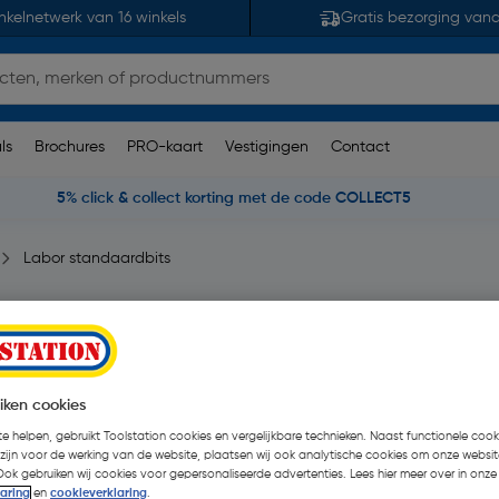
nkelnetwerk van 16 winkels
Gratis bezorging van
ls
Brochures
PRO-kaart
Vestigingen
Contact
5% click & collect korting met de code COLLECT5
Labor standaardbits
beoordelingen
| 10 Stuks
iken cookies
€ 7,49
| Excl. btw € 6,19
e helpen, gebruikt Toolstation cookies en vergelijkbare technieken. Naast functionele cooki
 zijn voor de werking van de website, plaatsen wij ook analytische cookies om onze websit
Ook gebruiken wij cookies voor gepersonaliseerde advertenties. Lees hier meer over in onze
laring
en
cookieverklaring
.