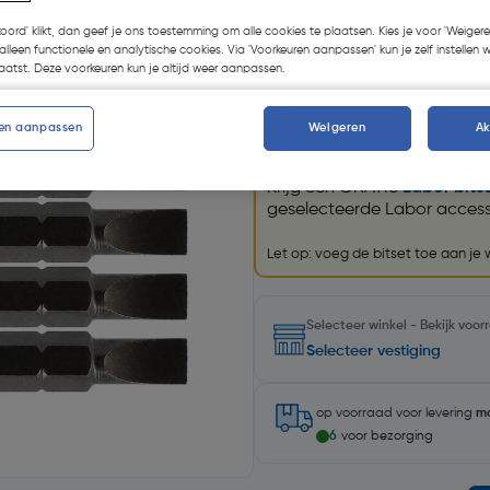
Kies productvariant
(30)
koord' klikt, dan geef je ons toestemming om alle cookies te plaatsen. Kies je voor 'Weigere
alleen functionele en analytische cookies. Via 'Voorkeuren aanpassen' kun je zelf instellen 
atst. Deze voorkeuren kun je altijd weer aanpassen.
Promoties
en aanpassen
Weigeren
A
GRATIS bitset
Krijg een GRATIS
Labor bits
geselecteerde Labor accesso
Let op: voeg de bitset toe aan je
Selecteer winkel - Bekijk voo
Selecteer vestiging
op voorraad
voor levering
m
6
voor bezorging