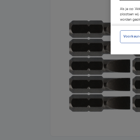
Als je op 'Ak
plaatsen wij 
worden gepla
Voorkeur