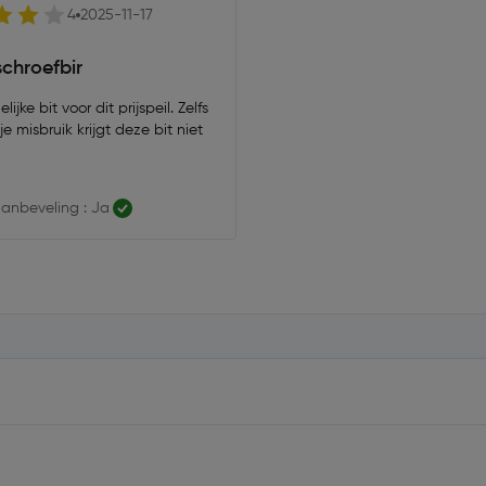
4
2025-11-17
schroefbir
ijke bit voor dit prijspeil. Zelfs
e misbruik krijgt deze bit niet
anbeveling : Ja