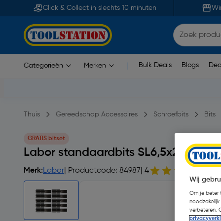
Click & Collect in slechts 10 minuten
Wi
Bulk Deals
Blogs
Dea
Categorieën
Merken
|
Thuis
Gereedschap Accessoires
Schroefbits
Bits
GRATIS bitset
Labor standaardbits SL6,5x25mm
Merk:
Labor
| Productcode: 84987
| 4
16 
Wij gebru
Om je beter t
noodzakelijk
verbeteren. 
privacyverk