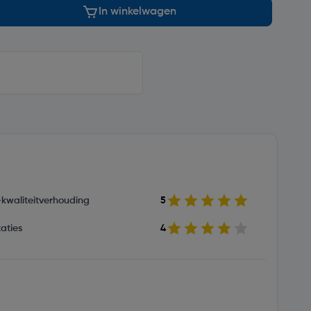
In winkelwagen
s-kwaliteitverhouding
5
aties
4