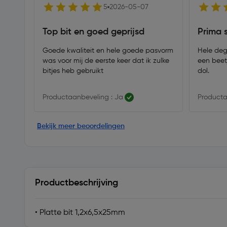
5
2026-05-07
Top bit en goed geprijsd
Prima 
Goede kwaliteit en hele goede pasvorm
Hele degel
was voor mij de eerste keer dat ik zulke
een beetj
bitjes heb gebruikt
dol.
Productaanbeveling : Ja
Producta
Bekijk meer beoordelingen
Productbeschrijving
• Platte bit 1,2x6,5x25mm