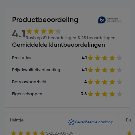
Productbeoordeling
4.1
Basis op 81 beoordelingen & 25 beoordelingen
Gemiddelde klantbeoordelingen
Prestaties
4.1
Prijs-kwaliteitverhouding
4.1
Betrouwbaarheid
4
Eigenschappen
3.8
Heintje
Burg
Geverifieerde aankoop
5
2025-05-09