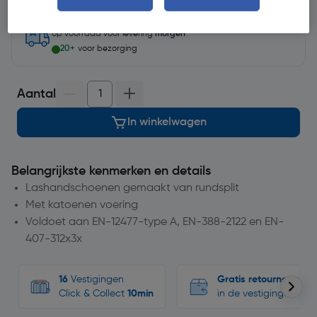
op voorraad
voor levering
morgen
20+
voor bezorging
Aantal
In winkelwagen
Belangrijkste kenmerken en details
Lashandschoenen gemaakt van rundsplit
Met katoenen voering
Voldoet aan EN-12477-type A, EN-388-2122 en EN-
407-312x3x
16
Vestigingen
Gratis retourneren
Click & Collect
10min
in de vestigingen