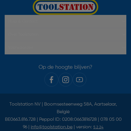
Hulp & Contact
Over Toolstation
Voorwaarden
Op de hoogte blijven?
Toolstation NV | Boomsesteenweg 58A, Aartselaar,
België
BE0663.816.728 | Peppol ID: 0208:0663816728 | 078 05 00
96 |
info@toolstation.be
| version:
5.2.24