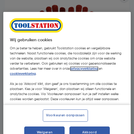
Wij gebruiken cookies
Om je beter te helpen, gebruikt Toolstation cookies en vergelijkbare
technieken. Naast functionele cookies, die noodzakelijk zijn voor de werking
van de website, plaatsen wij ook analytische cookies om onze website
verder te verbeteren. Ook gebruiken wij cookies voor gepersonaliseerde
advertenties. Lees hier meer over in onze
privacyverklaring
en
cookieverklaring
.
Als je op 'Akkoord' klikt, dan geef je ons toestemming om alle cookies te
plaatsen. Kies je voor 'Weigeren', dan plaatsen wij alleen functionele en
€ 8,95
analytische cookies. Via 'Voorkeuren aanpassen' kun je zelf instellen welke
| Excl. btw € 7,40
cookies worden geplaatst. Deze voorkeuren kun je altijd weer aanpassen.
Voorkeuren aanpassen
Selecteer winkel - Bekijk voorraadniveaus en haal binnen 10
minuten op
Selecteer vestiging
Weigeren
Akkoord