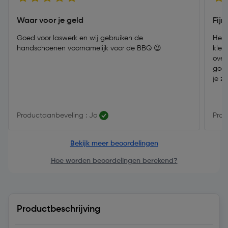
Waar voor je geld
Fij
Goed voor laswerk en wij gebruiken de
Het 
handschoenen voornamelijk voor de BBQ 😉
klei
over
goed
je z
Productaanbeveling : Ja
Prod
Bekijk meer beoordelingen
Hoe worden beoordelingen berekend?
Productbeschrijving