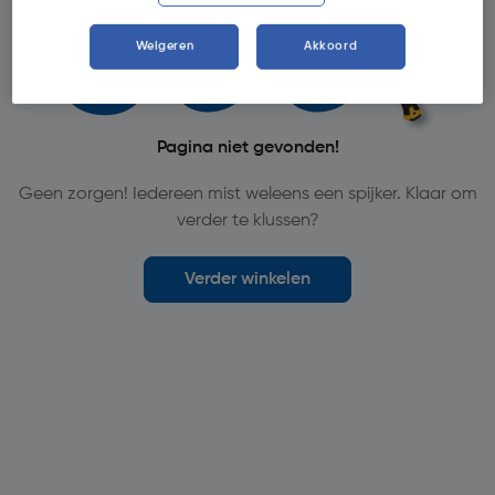
Weigeren
Akkoord
Pagina niet gevonden!
Geen zorgen! Iedereen mist weleens een spijker. Klaar om
verder te klussen?
Verder winkelen