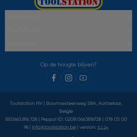
Hulp & Contact
Over Toolstation
Voorwaarden
Op de hoogte blijven?
Toolstation NV | Boomsesteenweg 58A, Aartselaar,
België
BE0663.816.728 | Peppol ID: 0208:0663816728 | 078 05 00
96 |
info@toolstation.be
| version:
5.2.24