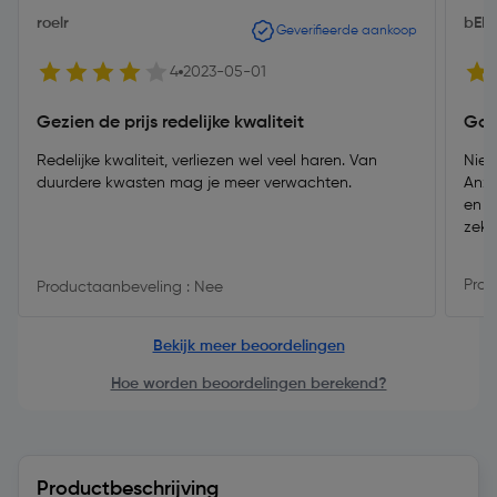
roelr
bEN
Geverifieerde aankoop
4
2023-05-01
Gezien de prijs redelijke kwaliteit
Goe
Redelijke kwaliteit, verliezen wel veel haren. Van
Niet
duurdere kwasten mag je meer verwachten.
Anza
en n
zeke
Prod
Productaanbeveling : Nee
Bekijk meer beoordelingen
Hoe worden beoordelingen berekend?
Productbeschrijving