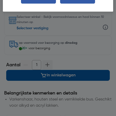
Selecteer winkel - Bekijk voorraadniveaus en haal binnen 10
minuten op
Selecteer vestiging
op voorraad
voor bezorging op
dinsdag
20+
voor bezorging
Aantal
In winkelwagen
Belangrijkste kenmerken en details
Varkenshaar, houten steel en vernikkelde bus. Geschikt
voor alkyd en acryl lakken.