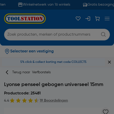
en
Winkelnetwerk van 16 winkels
Gratis bezorging
Selecteer een vestiging
5% click & collect korting met code COLLECT5
Terug naar
Verfborstels
Lyonse penseel gebogen universeel 15mm
Productcode: 25481
4.4
19 Beoordelingen