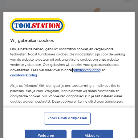
Wij gebruiken cookies
Om je beter te helpen, gebruikt Toolstation cookies en vergelijkbare
technieken. Naast functionele cookies, die noodzakelijk zijn voor de werking
van de website, plaatsen wij ook analytische cookies om onze website
verder te verbeteren. Ook gebruiken wij cookies voor gepersonaliseerde
advertenties. Lees hier meer over in onze
privacyverklaring
en
cookieverklaring
.
Als je op 'Akkoord' klikt, dan geef je ons toestemming om alle cookies te
plaatsen. Kies je voor 'Weigeren', dan plaatsen wij alleen functionele en
analytische cookies. Via 'Voorkeuren aanpassen' kun je zelf instellen welke
€ 1,99
| Excl. btw € 1,64
cookies worden geplaatst. Deze voorkeuren kun je altijd weer aanpassen.
Voorkeuren aanpassen
Kies productvariant
(2)
Weigeren
Akkoord