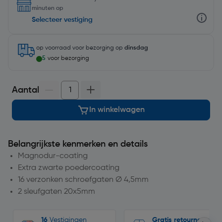
minuten op
Selecteer vestiging
op voorraad
voor bezorging op
dinsdag
5
voor bezorging
Aantal
In winkelwagen
Belangrijkste kenmerken en details
Magnodur-coating
Extra zwarte poedercoating
16 verzonken schroefgaten Ø 4,5mm
2 sleufgaten 20x5mm
16
Vestigingen
Gratis retourneren