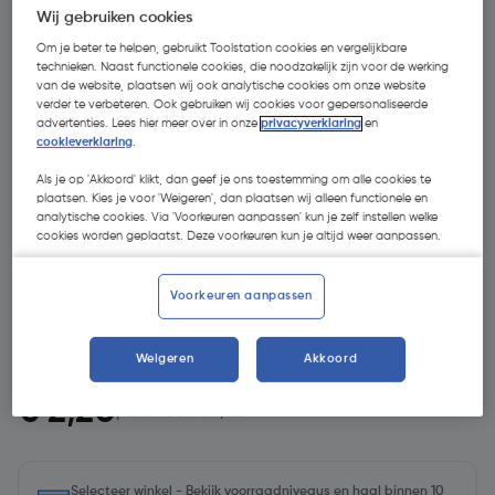
Wij gebruiken cookies
Om je beter te helpen, gebruikt Toolstation cookies en vergelijkbare
technieken. Naast functionele cookies, die noodzakelijk zijn voor de werking
van de website, plaatsen wij ook analytische cookies om onze website
verder te verbeteren. Ook gebruiken wij cookies voor gepersonaliseerde
advertenties. Lees hier meer over in onze
privacyverklaring
en
cookieverklaring
.
Als je op 'Akkoord' klikt, dan geef je ons toestemming om alle cookies te
plaatsen. Kies je voor 'Weigeren', dan plaatsen wij alleen functionele en
- 60 %
analytische cookies. Via 'Voorkeuren aanpassen' kun je zelf instellen welke
cookies worden geplaatst. Deze voorkeuren kun je altijd weer aanpassen.
Voorkeuren aanpassen
Weigeren
Akkoord
€ 5,49
€ 2,20
| Excl. btw € 1,82
Selecteer winkel - Bekijk voorraadniveaus en haal binnen 10