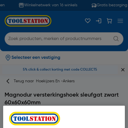
en
Winkelnetwerk van 16 winkels
Gratis bezorging 
Selecteer een vestiging
5% click & collect korting met code COLLECT5
Terug naar
Hoekijzers En -ankers
Magnodur versterkingshoek sleufgat zwart
60x60x60mm
Merk
Magnodur
Productcode: 63749