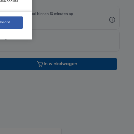
welke cookies
oorraadniveaus en haal binnen 10 minuten op
kkoord
morgen
In winkelwagen