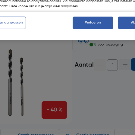
alleen functionele en analytische cookies. Via 'Voorkeuren aanpassen' kun je zelf instellen 
atst. Deze voorkeuren kun je altijd weer aanpassen.
Selecteer winkel - Bekijk v
Selecteer vestiging
en aanpassen
Weigeren
A
op voorraad
voor levering
18
voor bezorging
Aantal
- 40 %