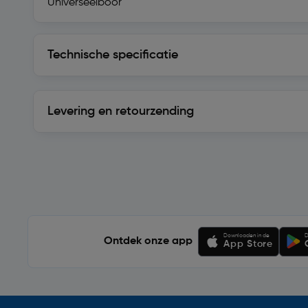
Universeelboor
Technische specificatie
Technische specificatie
Levering en retourzending
Levering en retourzending
Soortgelijke artikelen
Downloaden in de
D
Ontdek onze app
App Store