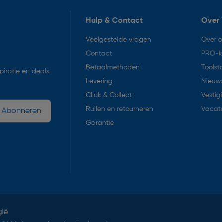
Hulp & Contact
Over 
Veelgestelde vragen
Over 
Contact
PRO-k
Betaalmethoden
Toolst
iratie en deals.
Levering
Nieuws
Click & Collect
Vestig
Ruilen en retourneren
Vacat
Abonneren
Garantie
gië