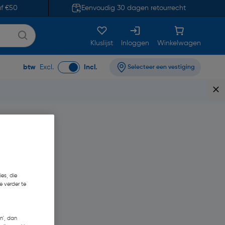
af €50
Eenvoudig 30 dagen retourrecht
Kluslijst
Inloggen
Winkelwagen
btw
Excl.
Incl.
Selecteer een vestiging
es, die
e verder te
n', dan