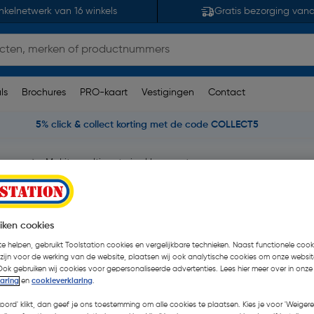
nkelnetwerk van 16 winkels
Gratis bezorging van
ls
Brochures
PRO-kaart
Vestigingen
Contact
5% click & collect korting met de code COLLECT5
boren
Makita multi materiaal borenset
elig
iken cookies
e helpen, gebruikt Toolstation cookies en vergelijkbare technieken. Naast functionele cooki
€ 12,99
 zijn voor de werking van de website, plaatsen wij ook analytische cookies om onze websit
Ook gebruiken wij cookies voor gepersonaliseerde advertenties. Lees hier meer over in onze
€ 7,80
| Excl. btw € 6,45
laring
en
cookieverklaring
.
Recupelbijdrage inbegrepen
koord' klikt, dan geef je ons toestemming om alle cookies te plaatsen. Kies je voor 'Weigere