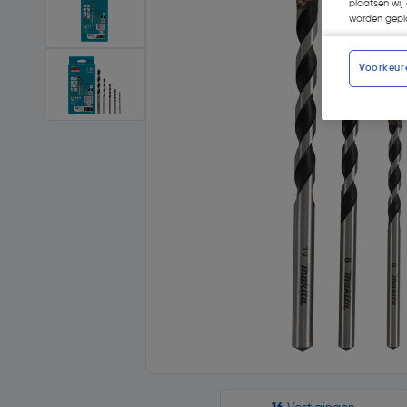
plaatsen wij 
worden gepla
Voorkeur