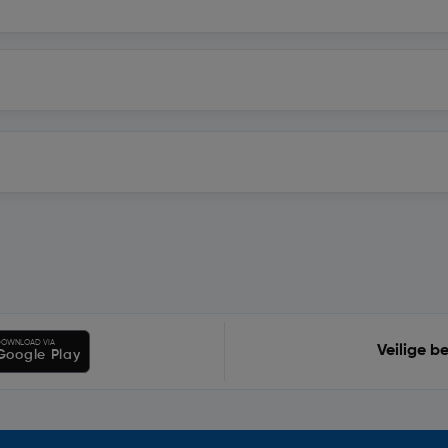
OWNLOAD VIA
Veilige b
Google Play