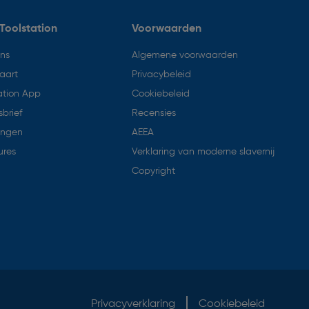
Toolstation
Voorwaarden
ons
Algemene voorwaarden
aart
Privacybeleid
ation App
Cookiebeleid
brief
Recensies
ingen
AEEA
ures
Verklaring van moderne slavernij
Copyright
Privacyverklaring
Cookiebeleid