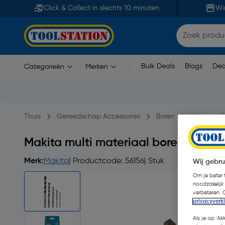
Click & Collect in slechts 10 minuten
Wi
Bulk Deals
Blogs
Dea
Categorieën
Merken
|
Thuis
Gereedschap Accessoires
Boren
Universeel
Makita multi materiaal borenset 5-d
Merk:
Makita
| Productcode: 56156
| Stuk
Wij gebru
Om je beter t
noodzakelijk
verbeteren. 
privacyverk
Als je op 'Ak