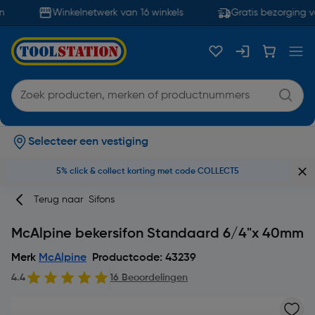
Winkelnetwerk van 16 winkels
Gratis bezorging v
Selecteer een vestiging
5% click & collect korting met code COLLECT5
Terug naar
Sifons
McAlpine bekersifon Standaard 6/4"x 40mm
Merk
McAlpine
Productcode: 43239
4.4
16 Beoordelingen