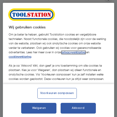
Wij gebruiken cookies
Om je beter te helpen, gebruikt Toolstation cookies en vergelijkbare
technieken. Naast functionele cookies, die noodzakelijk zijn voor de werking
van de website, plaatsen wij ook analytische cookies om onze website
verder te verbeteren. Ook gebruiken wij cookies voor gepersonaliseerde
advertenties. Lees hier meer over in onze
privacyverklaring
en
cookieverklaring
.
Als je op 'Akkoord' klikt, dan geef je ons toestemming om alle cookies te
plaatsen. Kies je voor 'Weigeren', dan plaatsen wij alleen functionele en
analytische cookies. Via 'Voorkeuren aanpassen' kun je zelf instellen welke
cookies worden geplaatst. Deze voorkeuren kun je altijd weer aanpassen.
€ 7,34
| Excl. btw € 6,07
Voorkeuren aanpassen
Kies productvariant
(2)
Weigeren
Akkoord