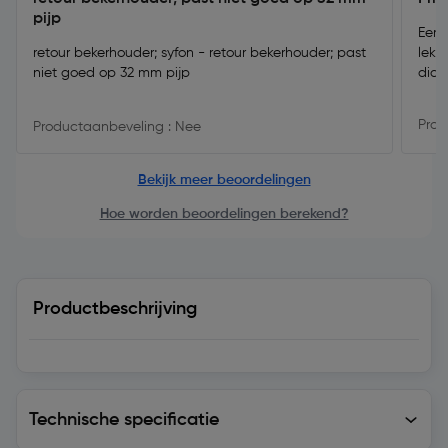
pijp
Eers
retour bekerhouder; syfon - retour bekerhouder; past
lekk
niet goed op 32 mm pijp
dich
Prod
Productaanbeveling : Nee
Bekijk meer beoordelingen
Hoe worden beoordelingen berekend?
Productbeschrijving
Technische specificatie
Technische specificatie