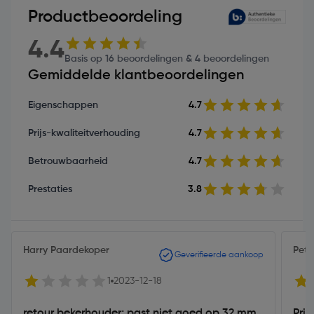
Productbeoordeling
4.4
Basis op 16 beoordelingen & 4 beoordelingen
Gemiddelde klantbeoordelingen
Eigenschappen
4.7
Prijs-kwaliteitverhouding
4.7
Betrouwbaarheid
4.7
Prestaties
3.8
Harry Paardekoper
Pet
Geverifieerde aankoop
1
2023-12-18
retour bekerhouder; past niet goed op 32 mm
Prim