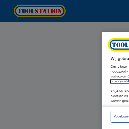
Wij gebru
Om je beter t
noodzakelijk
verbeteren. 
privacyverk
Als je op 'Ak
plaatsen wij 
worden gepla
Voorkeur