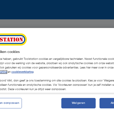
iken cookies
e helpen, gebruikt Toolstation cookies en vergelijkbare technieken. Naast functionele cooki
 zijn voor de werking van de website, plaatsen wij ook analytische cookies om onze websit
Ook gebruiken wij cookies voor gepersonaliseerde advertenties. Lees hier meer over in onze
laring
en
cookieverklaring
.
koord' klikt, dan geef je ons toestemming om alle cookies te plaatsen. Kies je voor 'Weigere
alleen functionele en analytische cookies. Via 'Voorkeuren aanpassen' kun je zelf instellen 
atst. Deze voorkeuren kun je altijd weer aanpassen.
en aanpassen
Weigeren
A
Oops!