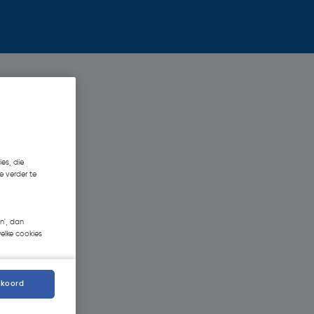
es, die
e verder te
n', dan
welke cookies
kkoord