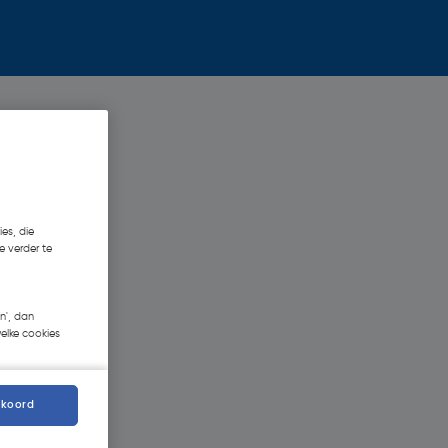
es, die
e verder te
n', dan
welke cookies
kkoord