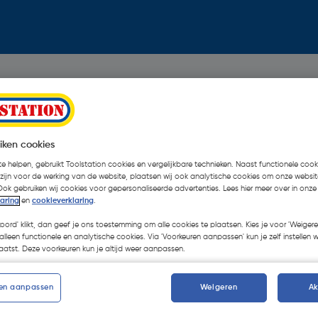
iken cookies
e helpen, gebruikt Toolstation cookies en vergelijkbare technieken. Naast functionele cooki
 zijn voor de werking van de website, plaatsen wij ook analytische cookies om onze websit
Ook gebruiken wij cookies voor gepersonaliseerde advertenties. Lees hier meer over in onze
laring
en
cookieverklaring
.
koord' klikt, dan geef je ons toestemming om alle cookies te plaatsen. Kies je voor 'Weigere
alleen functionele en analytische cookies. Via 'Voorkeuren aanpassen' kun je zelf instellen 
atst. Deze voorkeuren kun je altijd weer aanpassen.
en aanpassen
Weigeren
A
Oops!