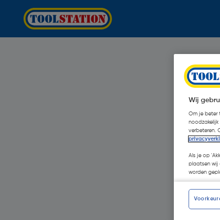
Wij gebru
Om je beter t
noodzakelijk
verbeteren. 
privacyverk
Als je op 'Ak
plaatsen wij 
worden gepla
Voorkeur